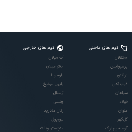
تیم های داخلی
تیم های خارجی
استقلال
آث میلان
پرسپولیس
اینتر میلان
تراکتور
بارسلونا
ذوب آهن
بایرن مونیخ
سپاهان
آرسنال
فولاد
چلسی
ملوان
رئال مادرید
گل‌گهر
لیورپول
آلومینیوم اراک
منچستریونایتد