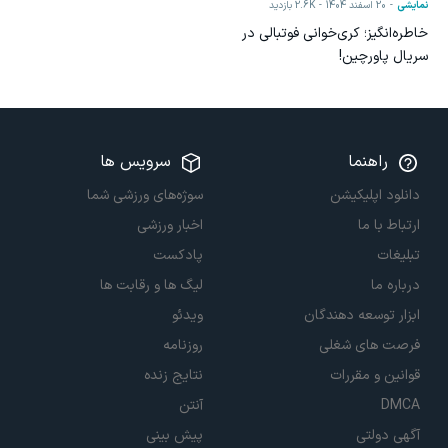
نمایشی
20 اسفند 1404
2.6K
بازدید
خاطره‌انگیز؛ کری‌خوانی فوتبالی در
سریال پاورچین!
راهنما
سرویس ها
دانلود اپلیکیشن
سوژه‌های ورزشی شما
ارتباط با ما
اخبار ورزشی
تبلیغات
پادکست
درباره ما
لیگ ها و رقابت ها
ابزار توسعه دهندگان
ویدئو
فرصت های شغلی
روزنامه
قوانین و مقررات
نتایج زنده
DMCA
آنتن
آگهی دولتی
پیش بینی