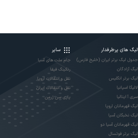
لیگ های پرطرفدار
سایر
جدول لیگ برتر ایران (خلیج فارس)
جام ملت های آسیا
لیگ آزادگان
رنکینگ فیفا
لیگ برتر انگلیس
نقل و انتقالات اروپا
لالیگا اسپانیا
نقل و انتقالات ایران
سری آ ایتالیا
پاری سن ژرمن
لیگ قهرمانان اروپا
لیگ نخبگان آسیا
لیگ قهرمانان آسیا دو
لیگ برتر فوتسال