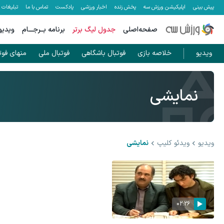
پیش بینی
اپلیکیشن ورزش سه
پخش زنده
اخبار ورزشی
پادکست
تماس با ما
تبلیغات
صفحه‌اصلی
جدول لیگ برتر
برنامه بــرجـــام
ویدیو
ویدیو
خلاصه بازی
فوتبال باشگاهی
فوتبال ملی
منهای فوت
نمایشی
ویدیو
ویدئو کلیپ
نمایشی
02:26