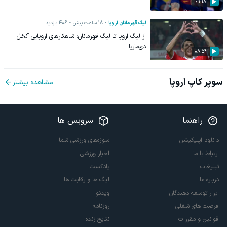
09:18
لیگ قهرمانان اروپا
18 ساعت پیش
406
بازدید
از لیگ اروپا تا لیگ قهرمانان؛ شاهکارهای اروپایی آنخل
دی‌ماریا
08:54
سوپر کاپ اروپا
مشاهده بیشتر
راهنما
سرویس ها
دانلود اپلیکیشن
سوژه‌های ورزشی شما
ارتباط با ما
اخبار ورزشی
تبلیغات
پادکست
درباره ما
لیگ ها و رقابت ها
ابزار توسعه دهندگان
ویدئو
فرصت های شغلی
روزنامه
قوانین و مقررات
نتایج زنده