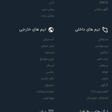
DMCA
آنتن
آگهی دولتی
پیش بینی
پخش زنده
تیم های داخلی
تیم های خارجی
استقلال
آث میلان
پرسپولیس
اینتر میلان
تراکتور
بارسلونا
ذوب آهن
بایرن مونیخ
سپاهان
آرسنال
فولاد
چلسی
ملوان
رئال مادرید
گل‌گهر
لیورپول
آلومینیوم اراک
منچستریونایتد
استقلال خوزستان
یوونتوس
لیگ های پرطرفدار
سایر