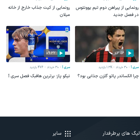
رونمایی از پیراهن دوم تیم یوونتوس
رونمایی از کیت جذاب خارج از خانه
در فصل جدید
میلان
09:32
03:56
سری آ
30 خرداد
1.3K
بازدید
سری آ
30 خرداد
476
بازدید
چرا الکساندر پاتو گلزن جذابی بود؟
نیکو پاز؛ برترین هافبک فصل سری آ
لیگ های پرطرفدار
سایر