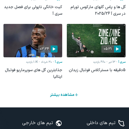
گل ها و پاس گلهای مارکوس تورام
کیت خانگی ناپولی برای فصل جدید
در سری آ 2025/26
سری آ
03:34
05:31
سری آ
13 تیر
680
بازدید
سری آ
30 خرداد
1.1K
بازدید
5دقیقه با مسترکلاس فوتبال زیدان
جذابترین گل های سوپرماریو فوتبال
ایتالیا
مشاهده بیشتر
تیم های داخلی
تیم های خارجی