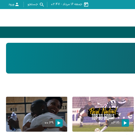
جمعه ۱۶ مرداد
-
02:47
جستجو
ورود
00:39
03:21