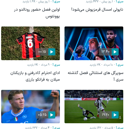
سری آ
1 روز پیش
437
بازدید
سری آ
1 روز پیش
1.6K
بازدید
ناپولی امسال قرمزپوش می‌شود!
اولین فصل حضور رونالدو در
یوونتوس
00:15
13:40
سری آ
10 مرداد
2K
بازدید
سری آ
9 مرداد
2K
بازدید
سوپرگل های استثنائی فصل گذشته
ادای احترام کادرفنی و بازیکنان
سری آ
میلان به فرانکو بارزی
05:25
19:20
سری آ
5 مرداد
162
بازدید
سری آ
4 مرداد
237
بازدید