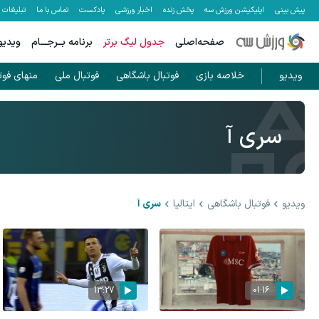
پیش بینی
اپلیکیشن ورزش سه
پخش زنده
اخبار ورزشی
پادکست
تماس با ما
تبلیغات
صفحه‌اصلی
جدول لیگ برتر
برنامه بــرجـــام
ویدیو
ویدیو
خلاصه بازی
فوتبال باشگاهی
فوتبال ملی
منهای فوت
سری آ
ویدیو
فوتبال باشگاهی
ایتالیا
سری آ
13:27
01:16