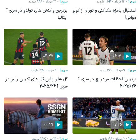
سری آ
13 مرداد
2.4K
بازدید
سری آ
13 مرداد
888
بازدید
استقبال بامزه مک‌کنی و تورام از کولو
برترین واکنش های تولدو در سری آ
موآنی!
ایتالیا
04:47
06:17
سری آ
9 مرداد
270
بازدید
سری آ
9 مرداد
225
بازدید
برترین لحظات مودریچ در سری آ
گل ها و پاس گل های آدرین رابیو در
2025/26
سری آ 2025/26
00:49
07:25
سری آ
2 مرداد
198
بازدید
سری آ
31 تیر
1.9K
بازدید