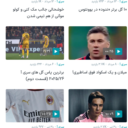
سری آ
13 مرداد
723
بازدید
سری آ
12 مرداد
1K
بازدید
10 گل برتر «ندود» در یوونتوس
خوشحالی جالب مک کنی و کولو
موآنی از هم تیمی شدن
19:31
00:25
سری آ
8 مرداد
3.7K
بازدید
سری آ
6 مرداد
232
بازدید
میلان و یک اسکواد فوق اساطیری!
برترین پاس گل های سری آ
2025/26 (قسمت دوم)
00:35
00:09
سری آ
30 تیر
2.7K
بازدید
سری آ
30 تیر
927
بازدید