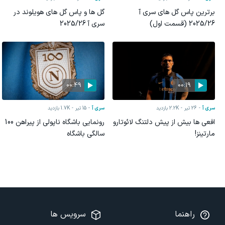
برترین پاس گل های سری آ
گل ها و پاس گل های هویلوند در
2025/26 (قسمت اول)
سری آ 2025/26
00:49
00:19
سری آ
26 تیر
2.2K
بازدید
سری آ
15 تیر
1.7K
بازدید
افعی ها بیش از پیش دلتنگ لائوتارو
رونمایی باشگاه ناپولی از پیراهن 100
مارتینز!
سالگی باشگاه
راهنما
سرویس ها