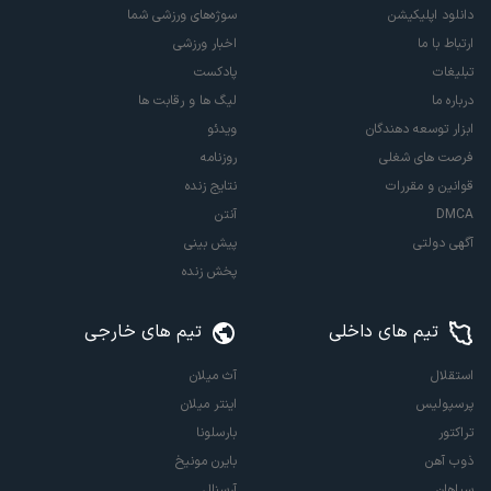
دانلود اپلیکیشن
سوژه‌های ورزشی شما
ارتباط با ما
اخبار ورزشی
تبلیغات
پادکست
درباره ما
لیگ ها و رقابت ها
ابزار توسعه دهندگان
ویدئو
فرصت های شغلی
روزنامه
قوانین و مقررات
نتایج زنده
DMCA
آنتن
آگهی دولتی
پیش بینی
پخش زنده
تیم های داخلی
تیم های خارجی
استقلال
آث میلان
پرسپولیس
اینتر میلان
تراکتور
بارسلونا
ذوب آهن
بایرن مونیخ
سپاهان
آرسنال