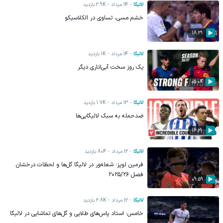
لالیگا
14 مرداد
2.9K
بازدید
خشم مسی، تساوی در الکلاسیکو
18:31
لالیگا
14 مرداد
1K
بازدید
یک روز سخت آبی‌اناری دیگر
05:04
لالیگا
13 مرداد
1.7K
بازدید
ضدحمله به سبک لالیگایی‌ها
16:21
لالیگا
12 مرداد
804
بازدید
فرمین لوپز؛ شعله‌ور در لالیگا گل‌ها و لحظات درخشان
فصل ۲۰۲۵/۲۶
09:59
لالیگا
12 مرداد
2.8K
بازدید
خامس؛ استاد پاس‌های طلایی و گل‌های تماشایی در لالیگا