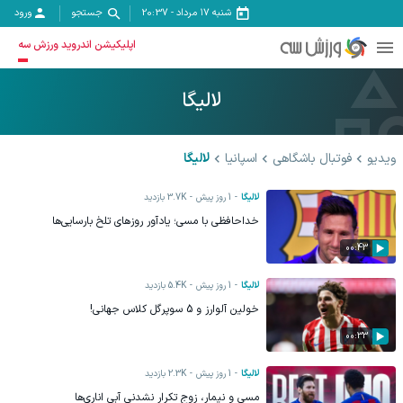
شنبه ۱۷ مرداد
-
20:37
جستجو
ورود
اپلیکیشن اندروید ورزش سه
لالیگا
ویدیو
فوتبال باشگاهی
اسپانیا
لالیگا
لالیگا
1 روز پیش
3.7K
بازدید
خداحافظی با مسی؛ یادآور روزهای تلخ بارسایی‌ها
00:43
لالیگا
1 روز پیش
5.4K
بازدید
خولین آلوارز و 5 سوپرگل کلاس جهانی!
00:33
لالیگا
1 روز پیش
2.3K
بازدید
مسی و نیمار، زوج تکرار نشدنی آبی اناری‌ها