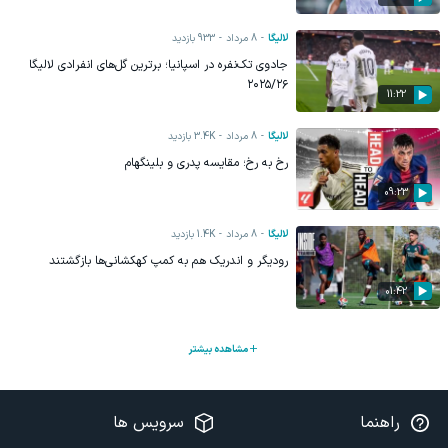
لالیگا
8 مرداد
933
بازدید
جادوی تک‌نفره در اسپانیا؛ برترین گل‌های انفرادی لالیگا
۲۰۲۵/۲۶
11:22
لالیگا
8 مرداد
3.4K
بازدید
رخ به رخ؛ مقایسه پدری و بلینگهام
09:23
لالیگا
8 مرداد
1.4K
بازدید
رودیگر و اندریک هم به کمپ کهکشانی‌ها بازگشتند
01:42
مشاهده بیشتر
راهنما
سرویس ها