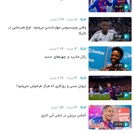
27:23
لالیگا
15 مرداد
2.3K
بازدید
وقتی وینیسیوس مهارنشدنی می‌شود؛ اوج هنرنمایی در
لالیگا
13:53
لالیگا
14 مرداد
3.7K
بازدید
رئال مادرید و چهره‌های جدید
03:42
لالیگا
14 مرداد
6.2K
بازدید
لیونل مسی و روزگاری که هرگز فراموش نمی‌شود!
00:09
لالیگا
14 مرداد
1.5K
بازدید
الماس برزیلی در لباس آبی اناری
08:25