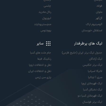
فولاد
چلسی
ملوان
رئال مادرید
گل‌گهر
لیورپول
آلومینیوم اراک
منچستریونایتد
استقلال خوزستان
یوونتوس
لیگ های پرطرفدار
سایر
جدول لیگ برتر ایران (خلیج فارس)
جام ملت های آسیا
لیگ آزادگان
رنکینگ فیفا
لیگ برتر انگلیس
نقل و انتقالات اروپا
لالیگا اسپانیا
نقل و انتقالات ایران
سری آ ایتالیا
پاری سن ژرمن
لیگ قهرمانان اروپا
لیگ نخبگان آسیا
لیگ قهرمانان آسیا دو
لیگ برتر فوتسال