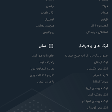
فولاد
چلسی
ملوان
رئال مادرید
گل‌گهر
لیورپول
آلومینیوم اراک
منچستریونایتد
استقلال خوزستان
یوونتوس
لیگ های پرطرفدار
سایر
جدول لیگ برتر ایران (خلیج فارس)
جام ملت های آسیا
لیگ آزادگان
رنکینگ فیفا
لیگ برتر انگلیس
نقل و انتقالات اروپا
لالیگا اسپانیا
نقل و انتقالات ایران
سری آ ایتالیا
پاری سن ژرمن
لیگ قهرمانان اروپا
لیگ نخبگان آسیا
لیگ قهرمانان آسیا دو
لیگ برتر فوتسال