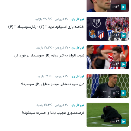
02:39
کوپا دل ری
30 فروردين
320.9K
بازدید
خلاصه بازی اتلتیکومادرید 2 (3) - رئال‌سوسیداد 2 (4)
09:44
کوپا دل ری
30 فروردين
30.3K
بازدید
شوت آلوارز به تیر دوازه رئال سوسیداد برخورد کرد
00:26
کوپا دل ری
30 فروردين
27.1K
بازدید
دبل سیو تماشایی موسو مقابل رئال سوسیداد
00:25
کوپا دل ری
30 فروردين
25.3K
بازدید
فرصت‌سوزی عجیب بائنا و حسرت سیمئونه!
00:34