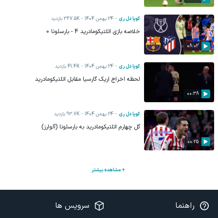
کوپا دل ری
24 بهمن 1404
367.5K
بازدید
خلاصه بازی اتلتیکومادرید 4 - بارسلونا 0
08:02
کوپا دل ری
24 بهمن 1404
41.4K
بازدید
لحظه اخراج اریک گارسیا مقابل اتلتیکومادرید
00:38
کوپا دل ری
24 بهمن 1404
93.7K
بازدید
گل چهارم اتلتیکومادرید به بارسلونا (آلوارز)
00:25
مشاهده بیشتر
راهنما
سرویس ها