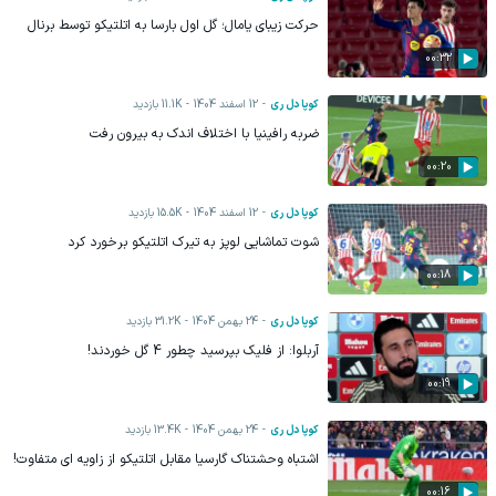
حرکت زیبای یامال؛ گل اول بارسا به اتلتیکو توسط برنال
00:32
کوپا دل ری
12 اسفند 1404
11.1K
بازدید
ضربه رافینیا با اختلاف اندک به بیرون رفت
00:20
کوپا دل ری
12 اسفند 1404
15.5K
بازدید
شوت تماشایی لوپز به تیرک اتلتیکو برخورد کرد
00:18
کوپا دل ری
24 بهمن 1404
31.2K
بازدید
آربلوا: از فلیک بپرسید چطور 4 گل خوردند!
00:19
کوپا دل ری
24 بهمن 1404
13.4K
بازدید
اشتباه وحشتناک گارسیا مقابل اتلتیکو از زاویه ای متفاوت!
00:16