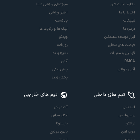
دانلود اپلیکیشن
سوژه‌های ورزشی شما
ارتباط با ما
اخبار ورزشی
تبلیغات
پادکست
درباره ما
لیگ ها و رقابت ها
ابزار توسعه دهندگان
ویدئو
فرصت های شغلی
روزنامه
قوانین و مقررات
نتایج زنده
DMCA
آنتن
آگهی دولتی
پیش بینی
پخش زنده
تیم های داخلی
تیم های خارجی
استقلال
آث میلان
پرسپولیس
اینتر میلان
تراکتور
بارسلونا
ذوب آهن
بایرن مونیخ
سپاهان
آرسنال