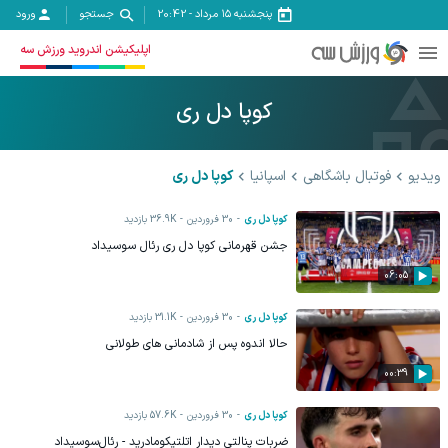
پنجشنبه ۱۵ مرداد
-
20:42
جستجو
ورود
اپلیکیشن اندروید ورزش سه
کوپا دل ری
ویدیو
فوتبال باشگاهی
اسپانیا
کوپا دل ری
کوپا دل ری
30 فروردين
36.9K
بازدید
جشن قهرمانی کوپا دل ری رئال سوسیداد
06:05
کوپا دل ری
30 فروردين
31.1K
بازدید
حالا اندوه پس از شادمانی های طولانی
00:39
کوپا دل ری
30 فروردين
57.6K
بازدید
ضربات پنالتی دیدار اتلتیکومادرید - رئال‌سوسیداد