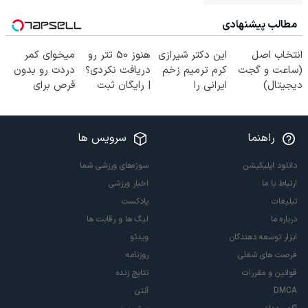
مطالب پیشنهادی
انتخاب اصل
این دکتر شیرازی
هنوز 50 تتر رو
میخوای کمر
(ساعت و گجت
کرم ترمیم زخم
دریافت نکردی؟
دردت رو بدون
دیجیتال)
ایرانی را
| رایگان ثبت
قرص برای
ساخت!!!
نام کن و رایگان
همیشه خوب
شروع کن!
کنی؟
(◂پرسش‌نامه رو
راهنما
سرویس ها
پر کن)
دانلود اپلیکیشن
سوژه‌های ورزشی شما
ارتباط با ما
اخبار ورزشی
تبلیغات
پادکست
درباره ما
لیگ ها و رقابت ها
ابزار توسعه دهندگان
ویدئو
فرصت های شغلی
روزنامه
قوانین و مقررات
نتایج زنده
DMCA
آنتن