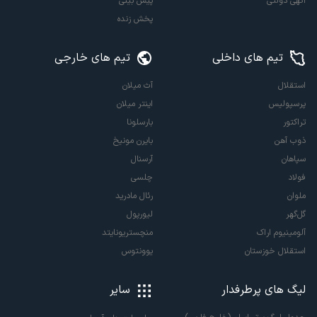
آگهی دولتی
پیش بینی
پخش زنده
تیم های داخلی
تیم های خارجی
استقلال
آث میلان
پرسپولیس
اینتر میلان
تراکتور
بارسلونا
ذوب آهن
بایرن مونیخ
سپاهان
آرسنال
فولاد
چلسی
ملوان
رئال مادرید
گل‌گهر
لیورپول
آلومینیوم اراک
منچستریونایتد
استقلال خوزستان
یوونتوس
لیگ های پرطرفدار
سایر