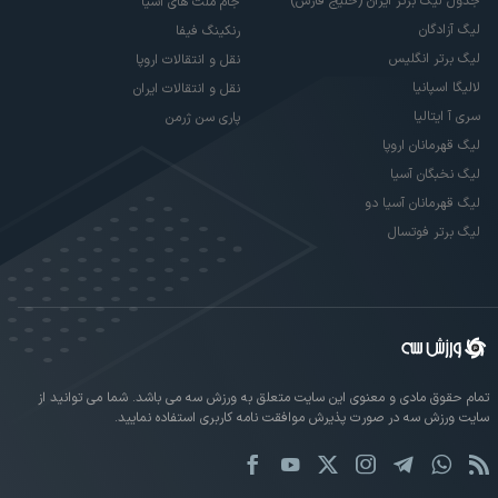
جدول لیگ برتر ایران (خلیج فارس)
جام ملت های آسیا
لیگ آزادگان
رنکینگ فیفا
لیگ برتر انگلیس
نقل و انتقالات اروپا
لالیگا اسپانیا
نقل و انتقالات ایران
سری آ ایتالیا
پاری سن ژرمن
لیگ قهرمانان اروپا
لیگ نخبگان آسیا
لیگ قهرمانان آسیا دو
لیگ برتر فوتسال
تمام حقوق مادی و معنوی این سایت متعلق به ورزش سه می باشد. شما می توانید از
سایت ورزش سه در صورت پذیرش موافقت نامه کاربری استفاده نمایید.