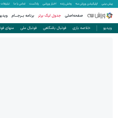
پیش بینی
اپلیکیشن ورزش سه
پخش زنده
اخبار ورزشی
پادکست
تماس با ما
تبلیغات
صفحه‌اصلی
جدول لیگ برتر
برنامه بــرجـــام
ویدیو
ویدیو
خلاصه بازی
فوتبال باشگاهی
فوتبال ملی
منهای فوت