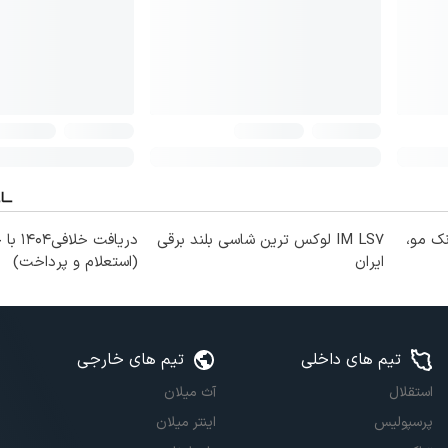
نک مو،
IM LS7 لوکس ترین شاسی بلند برقی
دریافت خل
ایران
(استعلام و پرداخت)
تیم های داخلی
تیم های خارجی
استقلال
آث میلان
پرسپولیس
اینتر میلان