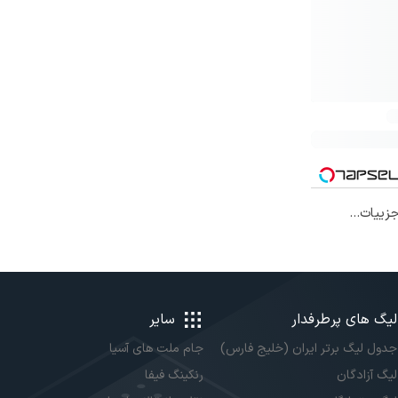
افی۱۴۰۴ با جزییات...
لیگ های پرطرفدار
سایر
جدول لیگ برتر ایران (خلیج فارس)
جام ملت های آسیا
لیگ آزادگان
رنکینگ فیفا