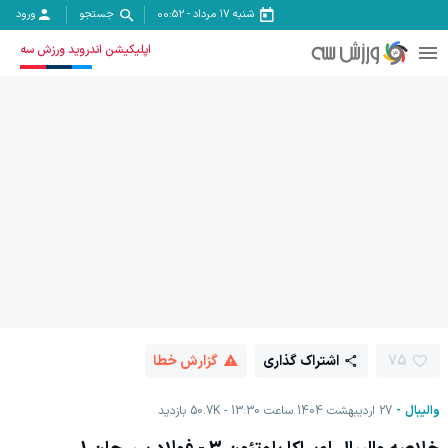
شنبه ۱۷ مرداد
-
00:52
جستجو
ورود
اپلیکیشن اندروید ورزش سه
75
اشتراک گذاری
گزارش خطا
والیبال
27 اردیبهشت 1404 ساعت 13:30
50.7K
بازدید