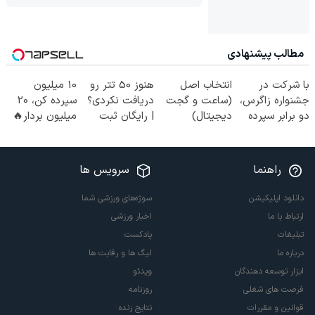
مطالب پیشنهادی
با شرکت در
انتخاب اصل
هنوز 50 تتر رو
10 میلیون
جشنواره زاگرس،
(ساعت و گجت
دریافت نکردی؟
سپرده کن، 20
دو برابر سپرده
دیجیتال)
| رایگان ثبت
میلیون بردار🔥
خود را دریافت
نام کن و رایگان
😍
کنید
شروع کن!
راهنما
سرویس ها
دانلود اپلیکیشن
سوژه‌های ورزشی شما
ارتباط با ما
اخبار ورزشی
تبلیغات
پادکست
درباره ما
لیگ ها و رقابت ها
ابزار توسعه دهندگان
ویدئو
فرصت های شغلی
روزنامه
قوانین و مقررات
نتایج زنده