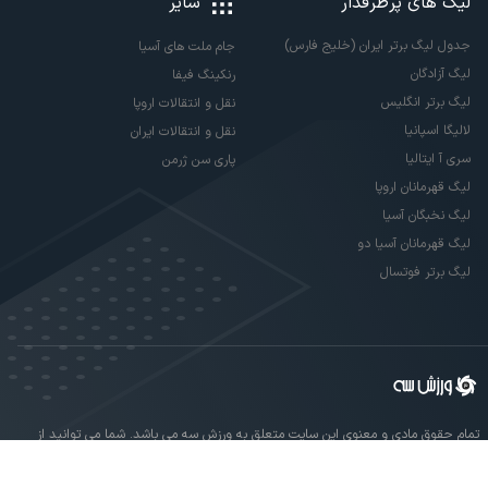
لیگ های پرطرفدار
سایر
جدول لیگ برتر ایران (خلیج فارس)
جام ملت های آسیا
لیگ آزادگان
رنکینگ فیفا
لیگ برتر انگلیس
نقل و انتقالات اروپا
لالیگا اسپانیا
نقل و انتقالات ایران
سری آ ایتالیا
پاری سن ژرمن
لیگ قهرمانان اروپا
لیگ نخبگان آسیا
لیگ قهرمانان آسیا دو
لیگ برتر فوتسال
تمام حقوق مادی و معنوی این سایت متعلق به ورزش سه می باشد. شما می توانید از
سایت ورزش سه در صورت پذیرش موافقت نامه کاربری استفاده نمایید.