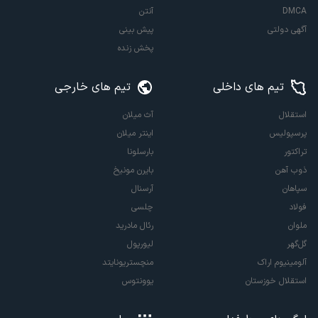
DMCA
آنتن
آگهی دولتی
پیش بینی
پخش زنده
تیم های داخلی
تیم های خارجی
استقلال
آث میلان
پرسپولیس
اینتر میلان
تراکتور
بارسلونا
ذوب آهن
بایرن مونیخ
سپاهان
آرسنال
فولاد
چلسی
ملوان
رئال مادرید
گل‌گهر
لیورپول
آلومینیوم اراک
منچستریونایتد
استقلال خوزستان
یوونتوس