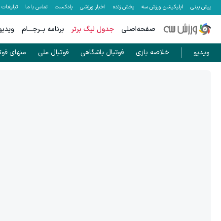
پیش بینی
اپلیکیشن ورزش سه
پخش زنده
اخبار ورزشی
پادکست
تماس با ما
تبلیغات
صفحه‌اصلی
جدول لیگ برتر
برنامه بــرجـــام
ویدیو
ویدیو
خلاصه بازی
فوتبال باشگاهی
فوتبال ملی
منهای فوت