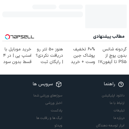
مطالب پیشنهادی
گردونه شانس
60% تخفیف
هنوز 50 تتر رو
خرید موبایل با
بدون پوچ از
پوشاک جین
دریافت نکردی؟
اسنپ پی | در ۴
PS5 تا آیفون17
وست + خرید
| رایگان ثبت
قسط بدون سود
و بیت کوین 🔥
در 4 قسط
نام کن و رایگان
و کارمزد!
شروع کن!
راهنما
سرویس ها
دانلود اپلیکیشن
سوژه‌های ورزشی شما
ارتباط با ما
اخبار ورزشی
تبلیغات
پادکست
درباره ما
لیگ ها و رقابت ها
ابزار توسعه دهندگان
ویدئو