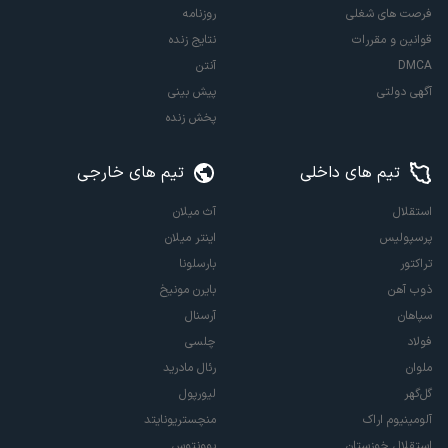
فرصت های شغلی
روزنامه
قوانین و مقررات
نتایج زنده
DMCA
آنتن
آگهی دولتی
پیش بینی
پخش زنده
تیم های داخلی
تیم های خارجی
استقلال
آث میلان
پرسپولیس
اینتر میلان
تراکتور
بارسلونا
ذوب آهن
بایرن مونیخ
سپاهان
آرسنال
فولاد
چلسی
ملوان
رئال مادرید
گل‌گهر
لیورپول
آلومینیوم اراک
منچستریونایتد
استقلال خوزستان
یوونتوس