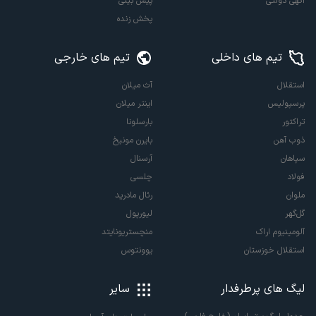
آگهی دولتی
پیش بینی
پخش زنده
تیم های داخلی
تیم های خارجی
استقلال
آث میلان
پرسپولیس
اینتر میلان
تراکتور
بارسلونا
ذوب آهن
بایرن مونیخ
سپاهان
آرسنال
فولاد
چلسی
ملوان
رئال مادرید
گل‌گهر
لیورپول
آلومینیوم اراک
منچستریونایتد
استقلال خوزستان
یوونتوس
لیگ های پرطرفدار
سایر