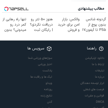
مطالب پیشنهادی
گردونه شانس
والکس: بازار
هنوز 50 تتر رو
تنها راه رهایی از
بدون پوچ از
امن برای خرید
دریافت نکردی؟
کمر درد رو
PS5 تا آیفون17
و فروش
| رایگان ثبت
میدونی؟ بدون
و بیت کوین 🔥
دارایی‌های
نام کن و رایگان
نیاز به دارو!
دیجیتال
شروع کن!
(◂پرسش‌نامه)
راهنما
سرویس ها
دانلود اپلیکیشن
سوژه‌های ورزشی شما
ارتباط با ما
اخبار ورزشی
تبلیغات
پادکست
درباره ما
لیگ ها و رقابت ها
ابزار توسعه دهندگان
ویدئو
فرصت های شغلی
روزنامه
قوانین و مقررات
نتایج زنده
DMCA
آنتن