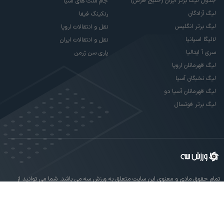
جدول لیگ برتر ایران (خلیج فارس)
جام ملت های آسیا
لیگ آزادگان
رنکینگ فیفا
لیگ برتر انگلیس
نقل و انتقالات اروپا
لالیگا اسپانیا
نقل و انتقالات ایران
سری آ ایتالیا
پاری سن ژرمن
لیگ قهرمانان اروپا
لیگ نخبگان آسیا
لیگ قهرمانان آسیا دو
لیگ برتر فوتسال
تمام حقوق مادی و معنوی این سایت متعلق به ورزش سه می باشد. شما می توانید از
سایت ورزش سه در صورت پذیرش موافقت نامه کاربری استفاده نمایید.