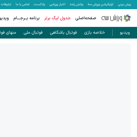
پیش بینی
اپلیکیشن ورزش سه
پخش زنده
اخبار ورزشی
پادکست
تماس با ما
تبلیغات
صفحه‌اصلی
جدول لیگ برتر
برنامه بــرجـــام
ویدیو
ویدیو
خلاصه بازی
فوتبال باشگاهی
فوتبال ملی
منهای فوت