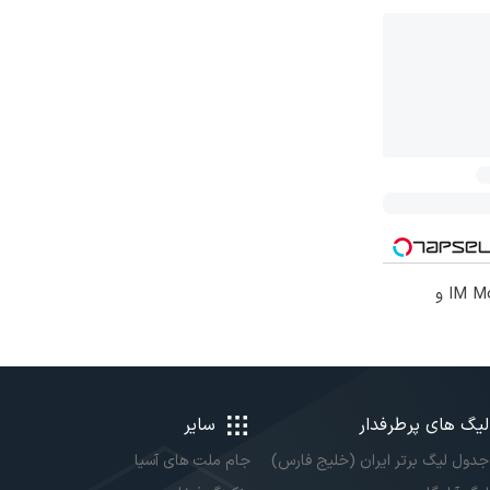
نیکاموتور نماینده IM Motor و
لیگ های پرطرفدار
سایر
جدول لیگ برتر ایران (خلیج فارس)
جام ملت های آسیا