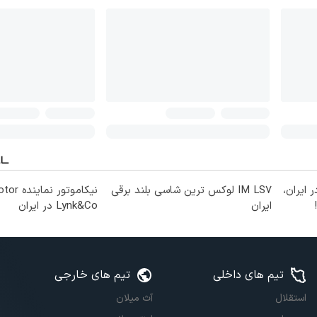
رین شاسی‌بلند EREV در ایران،
IM LS7 لوکس ترین شاسی بلند برقی
ایران
Lynk&Co در ایران
تیم های داخلی
تیم های خارجی
استقلال
آث میلان