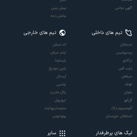
آگهی دولتی
پیش بینی
پخش زنده
تیم های داخلی
تیم های خارجی
استقلال
آث میلان
پرسپولیس
اینتر میلان
تراکتور
بارسلونا
ذوب آهن
بایرن مونیخ
سپاهان
آرسنال
فولاد
چلسی
ملوان
رئال مادرید
گل‌گهر
لیورپول
آلومینیوم اراک
منچستریونایتد
استقلال خوزستان
یوونتوس
لیگ های پرطرفدار
سایر