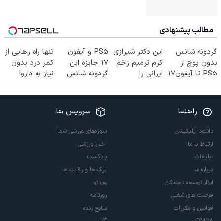
مطالب پیشنهادی
گردونه شانس
این دکتر شیرازی
PS5 و آیفون
تنها راه رهایی از
بدون پوچ از
کرم ترمیم زخم
17 جایزه این
کمر درد بدون
PS5 تا آیفون17
ایرانی را
گردونه شانس
نیاز به دارو!
و بیت کوین 🔥
ساخت!!!
😍
(◂پرسش‌نامه)
راهنما
سرویس ها
دانلود اپلیکیشن
سوژه‌های ورزشی شما
ارتباط با ما
اخبار ورزشی
تبلیغات
پادکست
درباره ما
لیگ ها و رقابت ها
ابزار توسعه دهندگان
ویدئو
فرصت های شغلی
روزنامه
قوانین و مقررات
نتایج زنده
DMCA
آنتن