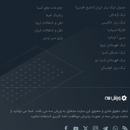
جدول لیگ برتر ایران (خلیج فارس)
جام ملت های آسیا
لیگ آزادگان
رنکینگ فیفا
لیگ برتر انگلیس
نقل و انتقالات اروپا
لالیگا اسپانیا
نقل و انتقالات ایران
سری آ ایتالیا
پاری سن ژرمن
لیگ قهرمانان اروپا
لیگ نخبگان آسیا
لیگ قهرمانان آسیا دو
لیگ برتر فوتسال
تمام حقوق مادی و معنوی این سایت متعلق به ورزش سه می باشد. شما می توانید از
سایت ورزش سه در صورت پذیرش موافقت نامه کاربری استفاده نمایید.