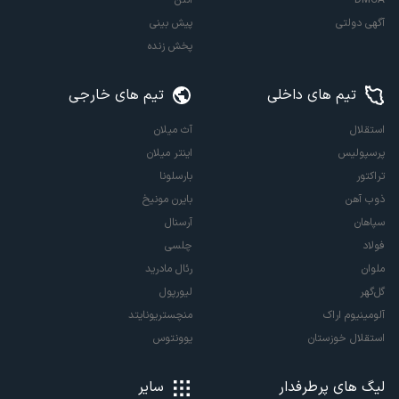
آگهی دولتی
پیش بینی
پخش زنده
تیم های داخلی
تیم های خارجی
استقلال
آث میلان
پرسپولیس
اینتر میلان
تراکتور
بارسلونا
ذوب آهن
بایرن مونیخ
سپاهان
آرسنال
فولاد
چلسی
ملوان
رئال مادرید
گل‌گهر
لیورپول
آلومینیوم اراک
منچستریونایتد
استقلال خوزستان
یوونتوس
لیگ های پرطرفدار
سایر