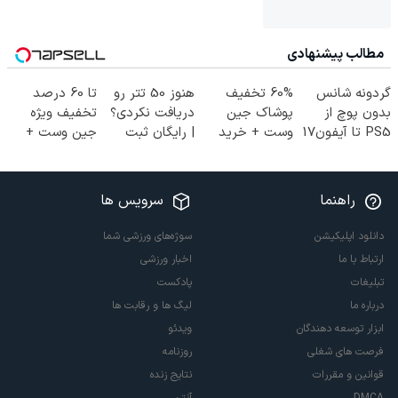
مطالب پیشنهادی
گردونه شانس
60% تخفیف
هنوز 50 تتر رو
تا 60 درصد
بدون پوچ از
پوشاک جین
دریافت نکردی؟
تخفیف ویژه
PS5 تا آیفون17
وست + خرید
| رایگان ثبت
جین وست +
و بیت کوین 🔥
در 4 قسط
نام کن و رایگان
خرید در4 قسط
شروع کن!
راهنما
سرویس ها
دانلود اپلیکیشن
سوژه‌های ورزشی شما
ارتباط با ما
اخبار ورزشی
تبلیغات
پادکست
درباره ما
لیگ ها و رقابت ها
ابزار توسعه دهندگان
ویدئو
فرصت های شغلی
روزنامه
قوانین و مقررات
نتایج زنده
DMCA
آنتن