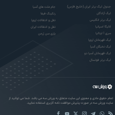
جدول لیگ برتر ایران (خلیج فارس)
جام ملت های آسیا
لیگ آزادگان
رنکینگ فیفا
لیگ برتر انگلیس
نقل و انتقالات اروپا
لالیگا اسپانیا
نقل و انتقالات ایران
سری آ ایتالیا
پاری سن ژرمن
لیگ قهرمانان اروپا
لیگ نخبگان آسیا
لیگ قهرمانان آسیا دو
لیگ برتر فوتسال
تمام حقوق مادی و معنوی این سایت متعلق به ورزش سه می باشد. شما می توانید از
سایت ورزش سه در صورت پذیرش موافقت نامه کاربری استفاده نمایید.