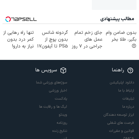
مطالب پیشنهادی
بدون ضامن وام
جای زخم تمام
گردونه شانس
تنها راه رهایی از
بگیر، طلا بخر
عمل های
بدون پوچ از
کمر درد بدون
😍
جراحی در ۷ روز
PS5 تا آیفون17
نیاز به دارو!
درمان شد!
و بیت کوین 🔥
(◂پرسش‌نامه)
(فوری مشاوره
بگیرید)
راهنما
سرویس ها
دانلود اپلیکیشن
سوژه‌های ورزشی شما
ارتباط با ما
اخبار ورزشی
تبلیغات
پادکست
درباره ما
لیگ ها و رقابت ها
ابزار توسعه دهندگان
ویدئو
فرصت های شغلی
روزنامه
قوانین و مقررات
نتایج زنده
DMCA
آنتن