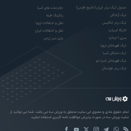
جدول لیگ برتر ایران (خلیج فارس)
جام ملت های آسیا
لیگ آزادگان
رنکینگ فیفا
لیگ برتر انگلیس
نقل و انتقالات اروپا
لالیگا اسپانیا
نقل و انتقالات ایران
سری آ ایتالیا
پاری سن ژرمن
لیگ قهرمانان اروپا
لیگ نخبگان آسیا
لیگ قهرمانان آسیا دو
لیگ برتر فوتسال
تمام حقوق مادی و معنوی این سایت متعلق به ورزش سه می باشد. شما می توانید از
سایت ورزش سه در صورت پذیرش موافقت نامه کاربری استفاده نمایید.