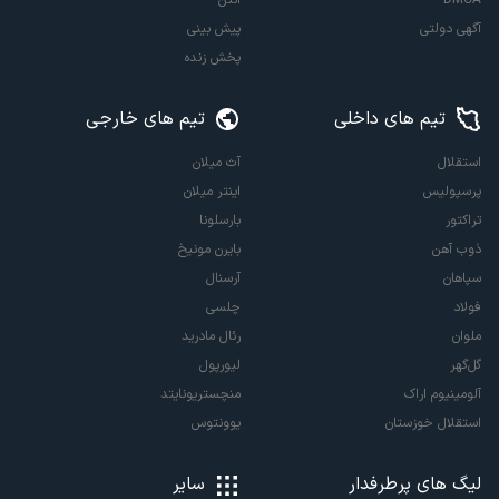
آگهی دولتی
پیش بینی
پخش زنده
تیم های داخلی
تیم های خارجی
استقلال
آث میلان
پرسپولیس
اینتر میلان
تراکتور
بارسلونا
ذوب آهن
بایرن مونیخ
سپاهان
آرسنال
فولاد
چلسی
ملوان
رئال مادرید
گل‌گهر
لیورپول
آلومینیوم اراک
منچستریونایتد
استقلال خوزستان
یوونتوس
لیگ های پرطرفدار
سایر