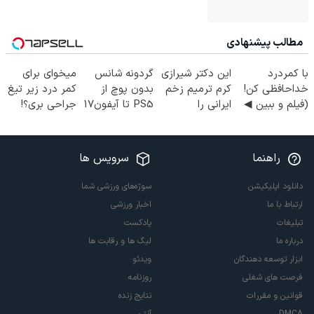
مطالب پیشنهادی
با کمردرد
این دکتر شیرازی
گردونه شانس
میخوای برای
خداحافظی کن!
کرم ترمیم زخم
بدون پوچ از
کمر درد زیر تیغ
(فیلم و ببین ◀
ایرانی را
PS5 تا آیفون17
جراحی بری؟!
پرسش‌نامه رو
ساخت!!!
و بیت کوین 🔥
◗پرسش‌نامه رو
پرکن)
پر کن◖
راهنما
سرویس ها
دانلود اپلیکیشن
سوژه‌های ورزشی شما
ارتباط با ما
اخبار ورزشی
تبلیغات
پادکست
درباره ما
لیگ ها و رقابت ها
ابزار توسعه دهندگان
ویدئو
فرصت های شغلی
روزنامه
قوانین و مقررات
نتایج زنده
DMCA
آنتن