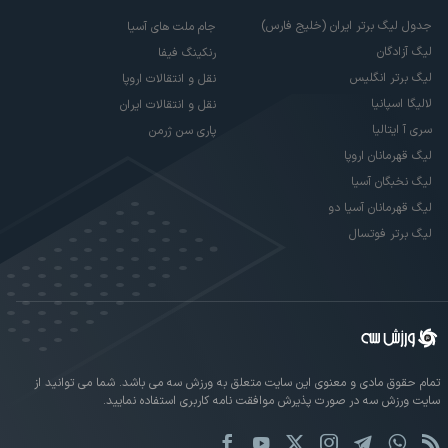
جدول لیگ برتر ایران (خلیج فارس)
جام ملت های آسیا
لیگ آزادگان
رنکینگ فیفا
لیگ برتر انگلیس
نقل و انتقالات اروپا
لالیگا اسپانیا
نقل و انتقالات ایران
سری آ ایتالیا
پاری سن ژرمن
لیگ قهرمانان اروپا
لیگ نخبگان آسیا
لیگ قهرمانان آسیا دو
لیگ برتر فوتسال
تمام حقوق مادی و معنوی این سایت متعلق به ورزش سه می باشد. شما می توانید از
سایت ورزش سه در صورت پذیرش موافقت نامه کاربری استفاده نمایید.