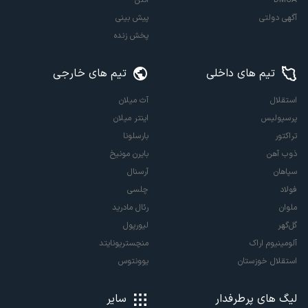
آگهی دولتی
پیش بینی
پخش زنده
تیم های داخلی
تیم های خارجی
استقلال
آث میلان
پرسپولیس
اینتر میلان
تراکتور
بارسلونا
ذوب آهن
بایرن مونیخ
سپاهان
آرسنال
فولاد
چلسی
ملوان
رئال مادرید
گل‌گهر
لیورپول
آلومینیوم اراک
منچستریونایتد
استقلال خوزستان
یوونتوس
لیگ های پرطرفدار
سایر