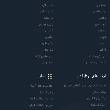
استقلال
آث میلان
پرسپولیس
اینتر میلان
تراکتور
بارسلونا
ذوب آهن
بایرن مونیخ
سپاهان
آرسنال
فولاد
چلسی
ملوان
رئال مادرید
گل‌گهر
لیورپول
آلومینیوم اراک
منچستریونایتد
استقلال خوزستان
یوونتوس
لیگ های پرطرفدار
سایر
جدول لیگ برتر ایران (خلیج فارس)
جام ملت های آسیا
لیگ آزادگان
رنکینگ فیفا
لیگ برتر انگلیس
نقل و انتقالات اروپا
لالیگا اسپانیا
نقل و انتقالات ایران