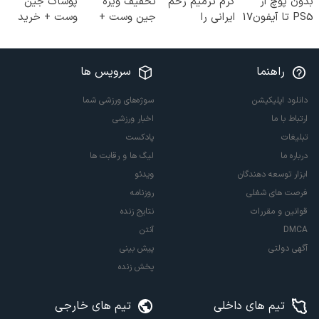
بدون پوچ از
کرم ترمیم زخم
تخفیف ویژه
پوشاک جین
PS5 تا آیفون17
ایرانی را
جین وست +
وست + خرید
و بیت کوین 🔥
ساخت!!!
خرید در4 قسط
در 4 قسط
راهنما
سرویس ها
دانلود اپلیکیشن
سوژه‌های ورزشی شما
ارتباط با ما
اخبار ورزشی
تبلیغات
پادکست
درباره ما
لیگ ها و رقابت ها
ابزار توسعه دهندگان
ویدئو
فرصت های شغلی
روزنامه
قوانین و مقررات
نتایج زنده
DMCA
آنتن
آگهی دولتی
پیش بینی
پخش زنده
تیم های داخلی
تیم های خارجی