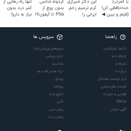
با کمردرد
این دکتر شیرازی
گردونه شانس
تنها راه رهایی از
خداحافظی کن!
کرم ترمیم زخم
بدون پوچ از
کمر درد بدون
(فیلم و ببین ◀
ایرانی را
PS5 تا آیفون17
نیاز به دارو!
پرسش‌نامه رو
ساخت!!!
و بیت کوین 🔥
(◂پرسش‌نامه)
پرکن)
راهنما
سرویس ها
دانلود اپلیکیشن
سوژه‌های ورزشی شما
ارتباط با ما
اخبار ورزشی
تبلیغات
پادکست
درباره ما
لیگ ها و رقابت ها
ابزار توسعه دهندگان
ویدئو
فرصت های شغلی
روزنامه
قوانین و مقررات
نتایج زنده
DMCA
آنتن
آگهی دولتی
پیش بینی
پخش زنده