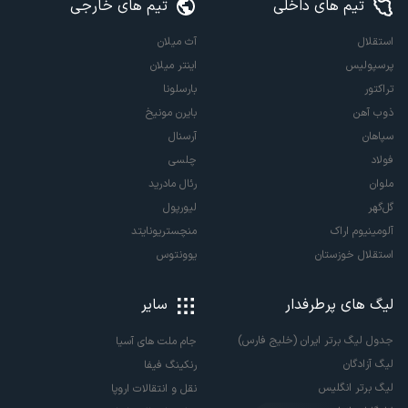
تیم های داخلی
تیم های خارجی
استقلال
آث میلان
پرسپولیس
اینتر میلان
تراکتور
بارسلونا
ذوب آهن
بایرن مونیخ
سپاهان
آرسنال
فولاد
چلسی
ملوان
رئال مادرید
گل‌گهر
لیورپول
آلومینیوم اراک
منچستریونایتد
استقلال خوزستان
یوونتوس
لیگ های پرطرفدار
سایر
جدول لیگ برتر ایران (خلیج فارس)
جام ملت های آسیا
لیگ آزادگان
رنکینگ فیفا
لیگ برتر انگلیس
نقل و انتقالات اروپا