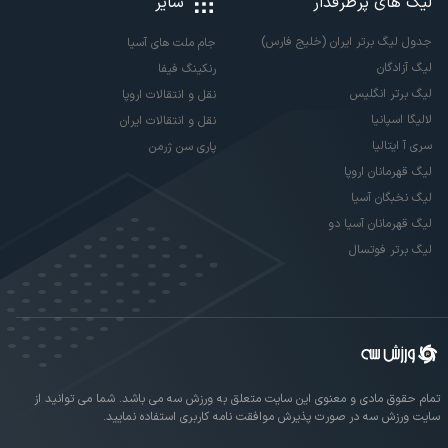
لیگ های پرطرفدار
سایر
جدول لیگ برتر ایران (خلیج فارس)
جام ملت های آسیا
لیگ آزادگان
رنکینگ فیفا
لیگ برتر انگلیس
نقل و انتقالات اروپا
لالیگا اسپانیا
نقل و انتقالات ایران
سری آ ایتالیا
پاری سن ژرمن
لیگ قهرمانان اروپا
لیگ نخبگان آسیا
لیگ قهرمانان آسیا دو
لیگ برتر فوتسال
تمام حقوق مادی و معنوی این سایت متعلق به ورزش سه می باشد. شما می توانید از
سایت ورزش سه در صورت پذیرش موافقت نامه کاربری استفاده نمایید.