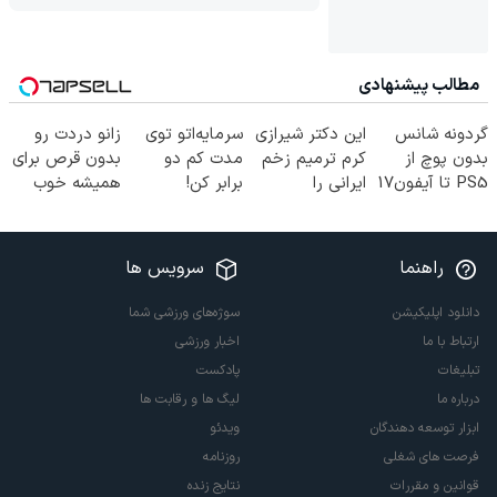
مطالب پیشنهادی
گردونه شانس
این دکتر شیرازی
سرمایه‌اتو توی
زانو دردت رو
بدون پوچ از
کرم ترمیم زخم
مدت کم دو
بدون قرص برای
PS5 تا آیفون17
ایرانی را
برابر کن!
همیشه خوب
و بیت کوین 🔥
ساخت!!!
(جشنواره ویژه
کن! (قدم اول،
زاگرس)🔥
پرسش‌نامه)
راهنما
سرویس ها
دانلود اپلیکیشن
سوژه‌های ورزشی شما
ارتباط با ما
اخبار ورزشی
تبلیغات
پادکست
درباره ما
لیگ ها و رقابت ها
ابزار توسعه دهندگان
ویدئو
فرصت های شغلی
روزنامه
قوانین و مقررات
نتایج زنده