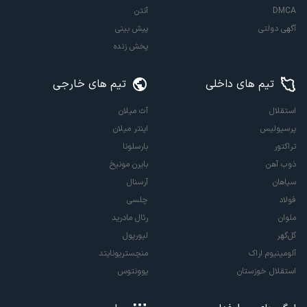
DMCA
آنتن
آگهی دولتی
پیش بینی
پخش زنده
تیم های داخلی
تیم های خارجی
استقلال
آث میلان
پرسپولیس
اینتر میلان
تراکتور
بارسلونا
ذوب آهن
بایرن مونیخ
سپاهان
آرسنال
فولاد
چلسی
ملوان
رئال مادرید
گل‌گهر
لیورپول
آلومینیوم اراک
منچستریونایتد
استقلال خوزستان
یوونتوس