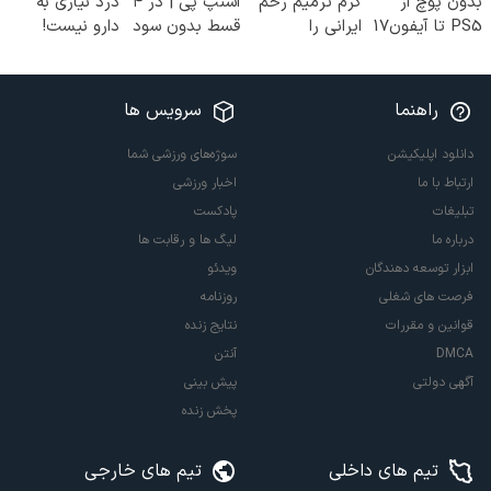
بدون پوچ از
کرم ترمیم زخم
اسنپ پی | در ۴
درد نیازی به
PS5 تا آیفون17
ایرانی را
قسط بدون سود
دارو نیست!
و بیت کوین 🔥
ساخت!!!
و کارمزد!
(◂پرسش‌نامه رو
پر کن)
راهنما
سرویس ها
دانلود اپلیکیشن
سوژه‌های ورزشی شما
ارتباط با ما
اخبار ورزشی
تبلیغات
پادکست
درباره ما
لیگ ها و رقابت ها
ابزار توسعه دهندگان
ویدئو
فرصت های شغلی
روزنامه
قوانین و مقررات
نتایج زنده
DMCA
آنتن
آگهی دولتی
پیش بینی
پخش زنده
تیم های داخلی
تیم های خارجی