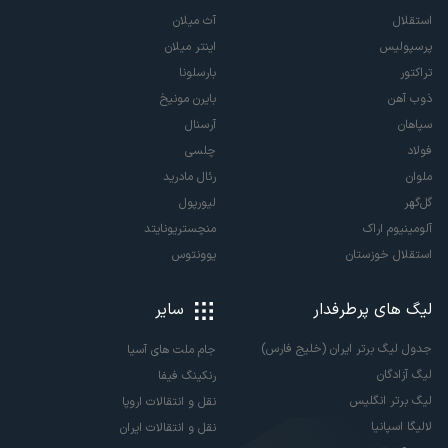
استقلال
آث میلان
پرسپولیس
اینتر میلان
تراکتور
بارسلونا
ذوب آهن
بایرن مونیخ
سپاهان
آرسنال
فولاد
چلسی
ملوان
رئال مادرید
گل‌گهر
لیورپول
آلومینیوم اراک
منچستریونایتد
استقلال خوزستان
یوونتوس
لیگ های پرطرفدار
سایر
جدول لیگ برتر ایران (خلیج فارس)
جام ملت های آسیا
لیگ آزادگان
رنکینگ فیفا
لیگ برتر انگلیس
نقل و انتقالات اروپا
لالیگا اسپانیا
نقل و انتقالات ایران