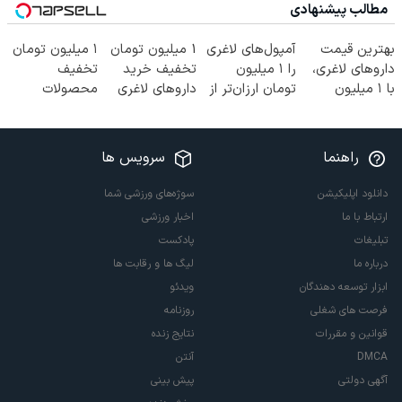
مطالب پیشنهادی
بهترین قیمت
آمپول‌های لاغری
1 میلیون تومان
۱ میلیون تومان
داروهای لاغری،
را ۱ میلیون
تخفیف خرید
تخفیف
با ۱ میلیون
تومان ارزان‌تر از
داروهای لاغری
محصولات
تخفیف و ارسال
همه‌جا بخر!
با ارسال از
لاغری؛ یک قدم
از داروخانه‌
داروخانه و پک
نزدیک‌تر به
یخ!
شروع کاهش
راهنما
سرویس ها
وزن
دانلود اپلیکیشن
سوژه‌های ورزشی شما
ارتباط با ما
اخبار ورزشی
تبلیغات
پادکست
درباره ما
لیگ ها و رقابت ها
ابزار توسعه دهندگان
ویدئو
فرصت های شغلی
روزنامه
قوانین و مقررات
نتایج زنده
DMCA
آنتن
آگهی دولتی
پیش بینی