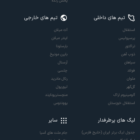
پخش زنده
تیم های داخلی
تیم های خارجی
استقلال
آث میلان
پرسپولیس
اینتر میلان
تراکتور
بارسلونا
ذوب آهن
بایرن مونیخ
سپاهان
آرسنال
فولاد
چلسی
ملوان
رئال مادرید
گل‌گهر
لیورپول
آلومینیوم اراک
منچستریونایتد
استقلال خوزستان
یوونتوس
لیگ های پرطرفدار
سایر
جدول لیگ برتر ایران (خلیج فارس)
جام ملت های آسیا