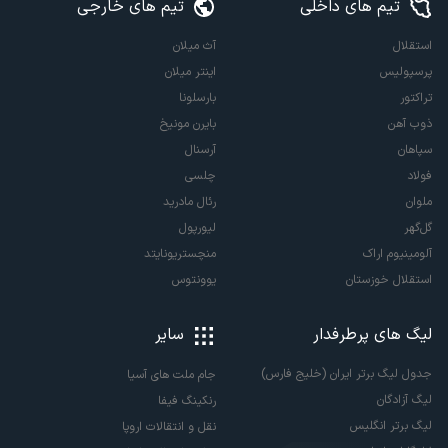
تیم های داخلی
تیم های خارجی
استقلال
آث میلان
پرسپولیس
اینتر میلان
تراکتور
بارسلونا
ذوب آهن
بایرن مونیخ
سپاهان
آرسنال
فولاد
چلسی
ملوان
رئال مادرید
گل‌گهر
لیورپول
آلومینیوم اراک
منچستریونایتد
استقلال خوزستان
یوونتوس
لیگ های پرطرفدار
سایر
جدول لیگ برتر ایران (خلیج فارس)
جام ملت های آسیا
لیگ آزادگان
رنکینگ فیفا
لیگ برتر انگلیس
نقل و انتقالات اروپا