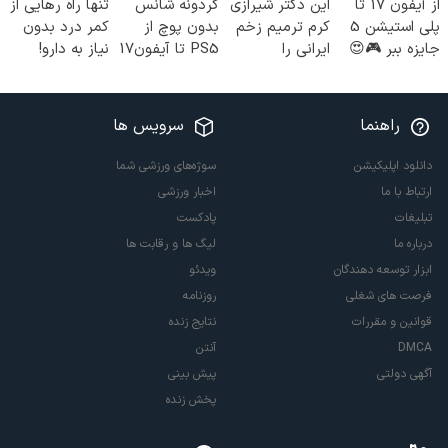
از آیفون 17 تا
این دکتر شیرازی
گردونه شانس
تنها راه رهایی از
پلی استیشن 5
کرم ترمیم زخم
بدون پوچ از
کمر درد بدون
جایزه ببر 🎮😍
ایرانی را
PS5 تا آیفون17
نیاز به دارو!
📱 | بازی کن ،
ساخت!!!
و بیت کوین 🔥
(◂پرسش‌نامه)
گردونه بچرخون
راهنما
سرویس ها
دانلود اپلیکیشن
سوژه‌های ورزشی شما
ارتباط با ما
اخبار ورزشی
تبلیغات
پادکست
درباره ما
لیگ ها و رقابت ها
ابزار توسعه دهندگان
ویدئو
فرصت های شغلی
روزنامه
قوانین و مقررات
نتایج زنده
DMCA
آنتن
آگهی دولتی
پیش بینی
پخش زنده