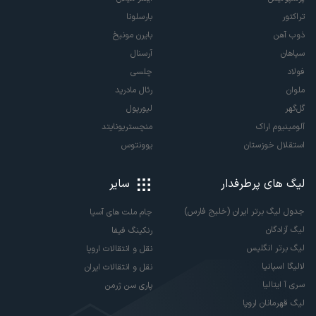
تراکتور
بارسلونا
ذوب آهن
بایرن مونیخ
سپاهان
آرسنال
فولاد
چلسی
ملوان
رئال مادرید
گل‌گهر
لیورپول
آلومینیوم اراک
منچستریونایتد
استقلال خوزستان
یوونتوس
لیگ های پرطرفدار
سایر
جدول لیگ برتر ایران (خلیج فارس)
جام ملت های آسیا
لیگ آزادگان
رنکینگ فیفا
لیگ برتر انگلیس
نقل و انتقالات اروپا
لالیگا اسپانیا
نقل و انتقالات ایران
سری آ ایتالیا
پاری سن ژرمن
لیگ قهرمانان اروپا