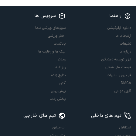
کنی؟
(◂پرسش‌نامه رو
راهنما
سرویس ها
پر کن)
دانلود اپلیکیشن
سوژه‌های ورزشی شما
ارتباط با ما
اخبار ورزشی
تبلیغات
پادکست
درباره ما
لیگ ها و رقابت ها
ابزار توسعه دهندگان
ویدئو
فرصت های شغلی
روزنامه
قوانین و مقررات
نتایج زنده
DMCA
آنتن
آگهی دولتی
پیش بینی
پخش زنده
تیم های داخلی
تیم های خارجی
استقلال
آث میلان
پرسپولیس
اینتر میلان