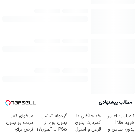
مطالب پیشنهادی
۱ میلیارد اعتبار
خداحافظی با
گردونه شانس
میخوای کمر
خرید طلا |
کمردرد، بدون
بدون پوچ از
دردت رو بدون
بدون ضامن و
قرص و آمپول
PS5 تا آیفون17
قرص برای
چک
و بیت کوین 🔥
همیشه خوب