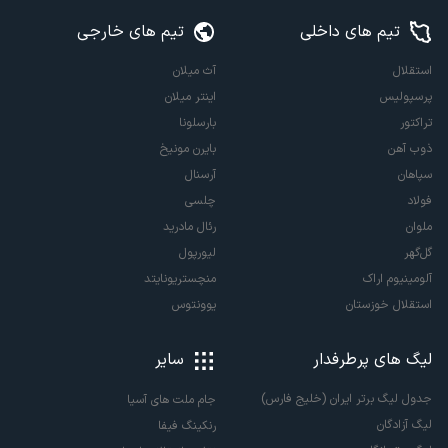
تیم های داخلی
تیم های خارجی
استقلال
آث میلان
پرسپولیس
اینتر میلان
تراکتور
بارسلونا
ذوب آهن
بایرن مونیخ
سپاهان
آرسنال
فولاد
چلسی
ملوان
رئال مادرید
گل‌گهر
لیورپول
آلومینیوم اراک
منچستریونایتد
استقلال خوزستان
یوونتوس
لیگ های پرطرفدار
سایر
جدول لیگ برتر ایران (خلیج فارس)
جام ملت های آسیا
لیگ آزادگان
رنکینگ فیفا