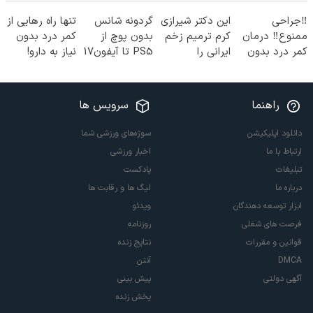
‼️جراحی
این دکتر شیرازی
گردونه شانس
تنها راه رهایی از
ممنوع‼️ درمان
کرم ترمیم زخم
بدون پوچ از
کمر درد بدون
کمر درد بدون
ایرانی را
PS5 تا آیفون17
نیاز به دارو!
جراحی و دوره
ساخت!!!
و بیت کوین 🔥
(◂پرسش‌نامه)
نقاهت
راهنما
سرویس ها
دانلود اپلیکیشن
سوژه‌های ورزشی شما
ارتباط با ما
اخبار ورزشی
تبلیغات
پادکست
درباره ما
لیگ ها و رقابت ها
ابزار توسعه دهندگان
ویدئو
فرصت های شغلی
روزنامه
قوانین و مقررات
نتایج زنده
DMCA
آنتن
آگهی دولتی
پیش بینی
پخش زنده