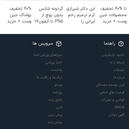
تا %60 تخفیف
این دکتر شیرازی
گردونه شانس
60% تخفیف
محصولات جین
کرم ترمیم زخم
بدون پوچ از
پوشاک جین
وست + خرید
ایرانی را
PS5 تا آیفون17
وست + خرید
در 4 قسط
ساخت!!!
و بیت کوین 🔥
در 4 قسط
راهنما
سرویس ها
دانلود اپلیکیشن
سوژه‌های ورزشی شما
ارتباط با ما
اخبار ورزشی
تبلیغات
پادکست
درباره ما
لیگ ها و رقابت ها
ابزار توسعه دهندگان
ویدئو
فرصت های شغلی
روزنامه
قوانین و مقررات
نتایج زنده
DMCA
آنتن
آگهی دولتی
پیش بینی
پخش زنده