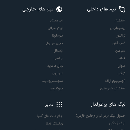
تیم های داخلی
تیم های خارجی
استقلال
آث میلان
پرسپولیس
اینتر میلان
تراکتور
بارسلونا
ذوب آهن
بایرن مونیخ
سپاهان
آرسنال
فولاد
چلسی
ملوان
رئال مادرید
گل‌گهر
لیورپول
آلومینیوم اراک
منچستریونایتد
استقلال خوزستان
یوونتوس
لیگ های پرطرفدار
سایر
جدول لیگ برتر ایران (خلیج فارس)
جام ملت های آسیا
لیگ آزادگان
رنکینگ فیفا