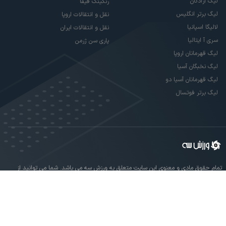
لیگ آزادگان
رنکینگ فیفا
لیگ برتر انگلیس
نقل و انتقالات اروپا
لالیگا اسپانیا
نقل و انتقالات ایران
سری آ ایتالیا
پاری سن ژرمن
لیگ قهرمانان اروپا
لیگ نخبگان آسیا
لیگ قهرمانان آسیا دو
لیگ برتر فوتسال
تمام حقوق مادی و معنوی این سایت متعلق به ورزش سه می باشد. شما می توانید از
سایت ورزش سه در صورت پذیرش موافقت نامه کاربری استفاده نمایید.