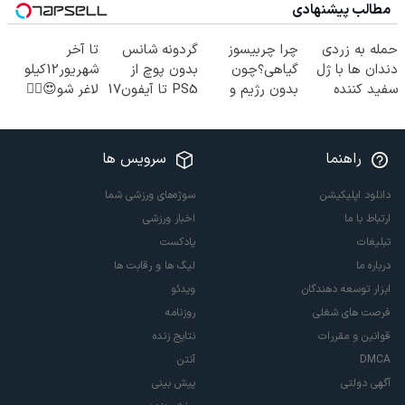
مطالب پیشنهادی
حمله به زردی
چرا چربیسوز
گردونه شانس
تا آخر
دندان ها با ژل
گیاهی؟چون
بدون پوچ از
شهریور12کیلو
سفید کننده
بدون رژیم و
PS5 تا آیفون17
لاغر شو😍👌🏻
دندان!
ورزش لاغرت
و بیت کوین 🔥
خرید40%تخفیف
میکنه!30%تخفیف
راهنما
سرویس ها
دانلود اپلیکیشن
سوژه‌های ورزشی شما
ارتباط با ما
اخبار ورزشی
تبلیغات
پادکست
درباره ما
لیگ ها و رقابت ها
ابزار توسعه دهندگان
ویدئو
فرصت های شغلی
روزنامه
قوانین و مقررات
نتایج زنده
DMCA
آنتن
آگهی دولتی
پیش بینی