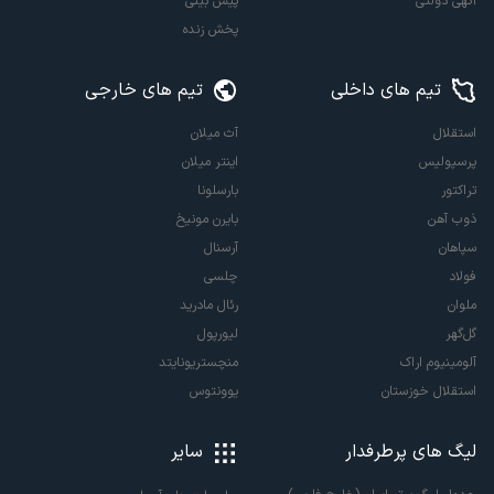
آگهی دولتی
پیش بینی
پخش زنده
تیم های داخلی
تیم های خارجی
استقلال
آث میلان
پرسپولیس
اینتر میلان
تراکتور
بارسلونا
ذوب آهن
بایرن مونیخ
سپاهان
آرسنال
فولاد
چلسی
ملوان
رئال مادرید
گل‌گهر
لیورپول
آلومینیوم اراک
منچستریونایتد
استقلال خوزستان
یوونتوس
لیگ های پرطرفدار
سایر