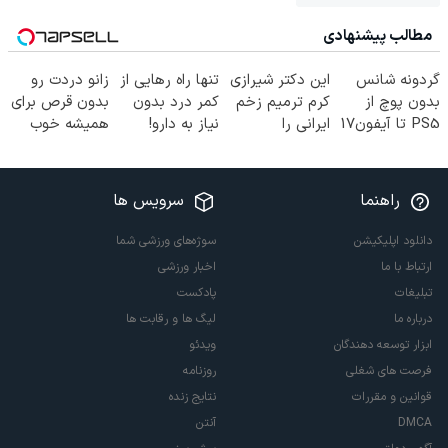
مطالب پیشنهادی
گردونه شانس
این دکتر شیرازی
تنها راه رهایی از
زانو دردت رو
بدون پوچ از
کرم ترمیم زخم
کمر درد بدون
بدون قرص برای
PS5 تا آیفون17
ایرانی را
نیاز به دارو!
همیشه خوب
و بیت کوین 🔥
ساخت!!!
(◂پرسش‌نامه)
کن! (قدم اول،
پرسش‌نامه)
راهنما
سرویس ها
دانلود اپلیکیشن
سوژه‌های ورزشی شما
ارتباط با ما
اخبار ورزشی
تبلیغات
پادکست
درباره ما
لیگ ها و رقابت ها
ابزار توسعه دهندگان
ویدئو
فرصت های شغلی
روزنامه
قوانین و مقررات
نتایج زنده
DMCA
آنتن