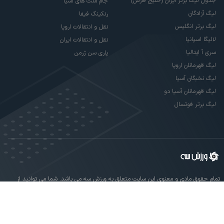
جدول لیگ برتر ایران (خلیج فارس)
جام ملت های آسیا
لیگ آزادگان
رنکینگ فیفا
لیگ برتر انگلیس
نقل و انتقالات اروپا
لالیگا اسپانیا
نقل و انتقالات ایران
سری آ ایتالیا
پاری سن ژرمن
لیگ قهرمانان اروپا
لیگ نخبگان آسیا
لیگ قهرمانان آسیا دو
لیگ برتر فوتسال
تمام حقوق مادی و معنوی این سایت متعلق به ورزش سه می باشد. شما می توانید از
سایت ورزش سه در صورت پذیرش موافقت نامه کاربری استفاده نمایید.