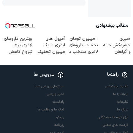
مطالب پیشنهادی
اسپری
۱ میلیون تومان
آمپول های
بهترین داروهای
حشره‌کش خانه
تخفیف داروهای
لاغری با یک
لاغری برای
و گیاهان
لاغری منتخب با
میلیون تخفیف
شروع کاهش
خانگی،
ارسال از
| ارسال از
وزن، ارسال از
نابودکننده انواع
داروخانه
داروخانه های
داروخانه های
حشرات خانگی و
نزدیکت
معتبر
نزدیکت!
راهنما
سرویس ها
آفات
دانلود اپلیکیشن
سوژه‌های ورزشی شما
ارتباط با ما
اخبار ورزشی
تبلیغات
پادکست
درباره ما
لیگ ها و رقابت ها
ابزار توسعه دهندگان
ویدئو
فرصت های شغلی
روزنامه
قوانین و مقررات
نتایج زنده