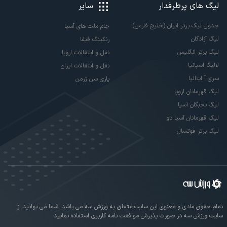
لیگ های پرطرفدار
سایر
جدول لیگ برتر ایران (خلیج فارس)
جام ملت های آسیا
لیگ آزادگان
رنکینگ فیفا
لیگ برتر انگلیس
نقل و انتقالات اروپا
لالیگا اسپانیا
نقل و انتقالات ایران
سری آ ایتالیا
پاری سن ژرمن
لیگ قهرمانان اروپا
لیگ نخبگان آسیا
لیگ قهرمانان آسیا دو
لیگ برتر فوتسال
تمام حقوق مادی و معنوی این سایت متعلق به ورزش سه می باشد. شما می توانید از
سایت ورزش سه در صورت پذیرش موافقت نامه کاربری استفاده نمایید.