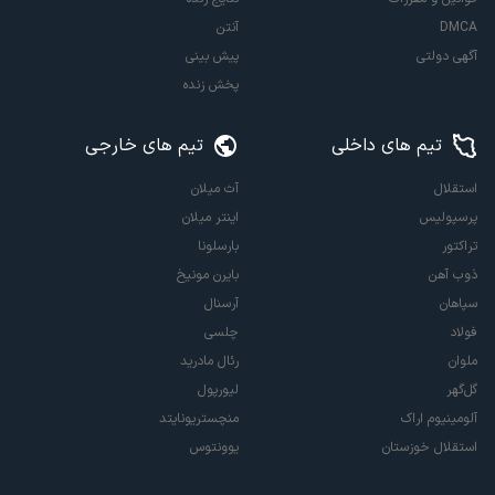
DMCA
آنتن
آگهی دولتی
پیش بینی
پخش زنده
تیم های داخلی
تیم های خارجی
استقلال
آث میلان
پرسپولیس
اینتر میلان
تراکتور
بارسلونا
ذوب آهن
بایرن مونیخ
سپاهان
آرسنال
فولاد
چلسی
ملوان
رئال مادرید
گل‌گهر
لیورپول
آلومینیوم اراک
منچستریونایتد
استقلال خوزستان
یوونتوس