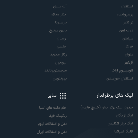
استقلال
آث میلان
پرسپولیس
اینتر میلان
تراکتور
بارسلونا
ذوب آهن
بایرن مونیخ
سپاهان
آرسنال
فولاد
چلسی
ملوان
رئال مادرید
گل‌گهر
لیورپول
آلومینیوم اراک
منچستریونایتد
استقلال خوزستان
یوونتوس
لیگ های پرطرفدار
سایر
جدول لیگ برتر ایران (خلیج فارس)
جام ملت های آسیا
لیگ آزادگان
رنکینگ فیفا
لیگ برتر انگلیس
نقل و انتقالات اروپا
لالیگا اسپانیا
نقل و انتقالات ایران