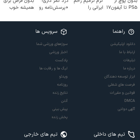
بدون پوچ از
کرم ترمیم زخم
درد کمر داری!
بدون قرص برای
PS5 تا آیفون17
ایرانی را
◗پرسش‌نامه رو
همیشه خوب
و بیت کوین 🔥
ساخت!!!
پر کن◖
کن! (قدم اول،
پرسش‌نامه)
راهنما
سرویس ها
دانلود اپلیکیشن
سوژه‌های ورزشی شما
ارتباط با ما
اخبار ورزشی
تبلیغات
پادکست
درباره ما
لیگ ها و رقابت ها
ابزار توسعه دهندگان
ویدئو
فرصت های شغلی
روزنامه
قوانین و مقررات
نتایج زنده
DMCA
آنتن
آگهی دولتی
پیش بینی
پخش زنده
تیم های داخلی
تیم های خارجی