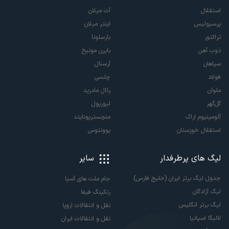
استقلال
آث میلان
پرسپولیس
اینتر میلان
تراکتور
بارسلونا
ذوب آهن
بایرن مونیخ
سپاهان
آرسنال
فولاد
چلسی
ملوان
رئال مادرید
گل‌گهر
لیورپول
آلومینیوم اراک
منچستریونایتد
استقلال خوزستان
یوونتوس
لیگ های پرطرفدار
سایر
جدول لیگ برتر ایران (خلیج فارس)
جام ملت های آسیا
لیگ آزادگان
رنکینگ فیفا
لیگ برتر انگلیس
نقل و انتقالات اروپا
لالیگا اسپانیا
نقل و انتقالات ایران