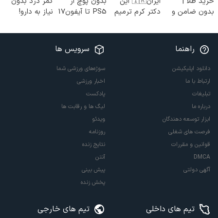
خرید طلا |
ایران🇮🇷 این
بدون پوچ از
کمر درد بدون
بدون ضامن و
دکتر کرم ترمیم
PS5 تا آیفون17
نیاز به دارو!
چک
کننده 23 روزه
و بیت کوین 🔥
(◂پرسش‌نامه)
ساخت!
راهنما
سرویس ها
دانلود اپلیکیشن
سوژه‌های ورزشی شما
ارتباط با ما
اخبار ورزشی
تبلیغات
پادکست
درباره ما
لیگ ها و رقابت ها
ابزار توسعه دهندگان
ویدئو
فرصت های شغلی
روزنامه
قوانین و مقررات
نتایج زنده
DMCA
آنتن
آگهی دولتی
پیش بینی
پخش زنده
تیم های داخلی
تیم های خارجی