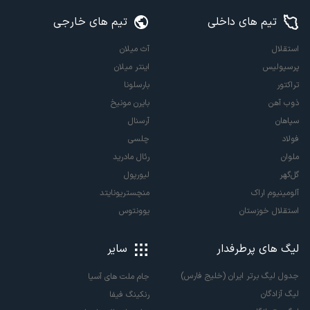
تیم های داخلی
تیم های خارجی
استقلال
آث میلان
پرسپولیس
اینتر میلان
تراکتور
بارسلونا
ذوب آهن
بایرن مونیخ
سپاهان
آرسنال
فولاد
چلسی
ملوان
رئال مادرید
گل‌گهر
لیورپول
آلومینیوم اراک
منچستریونایتد
استقلال خوزستان
یوونتوس
لیگ های پرطرفدار
سایر
جدول لیگ برتر ایران (خلیج فارس)
جام ملت های آسیا
لیگ آزادگان
رنکینگ فیفا