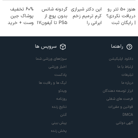
هنوز 50 تتر رو
این دکتر شیرازی
گردونه شانس
60% تخفیف
دریافت نکردی؟
کرم ترمیم زخم
بدون پوچ از
پوشاک جین
| رایگان ثبت
ایرانی را
PS5 تا آیفون17
وست + خرید
نام کن و رایگان
ساخت!!!
و بیت کوین 🔥
در 4 قسط
شروع کن!
راهنما
سرویس ها
دانلود اپلیکیشن
سوژه‌های ورزشی شما
ارتباط با ما
اخبار ورزشی
تبلیغات
پادکست
درباره ما
لیگ ها و رقابت ها
ابزار توسعه دهندگان
ویدئو
فرصت های شغلی
روزنامه
قوانین و مقررات
نتایج زنده
DMCA
آنتن
آگهی دولتی
پیش بینی
پخش زنده