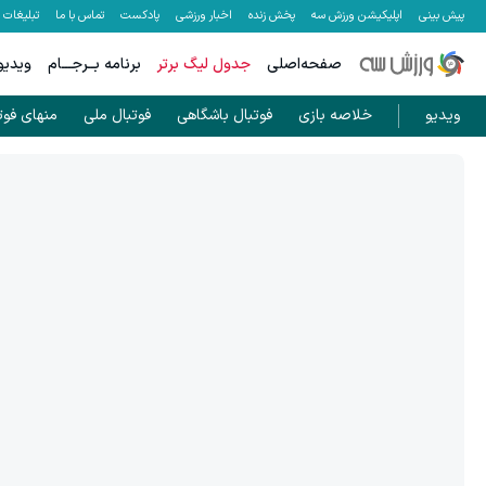
پیش بینی
اپلیکیشن ورزش سه
پخش زنده
اخبار ورزشی
پادکست
تماس با ما
تبلیغات
صفحه‌اصلی
جدول لیگ برتر
برنامه بــرجـــام
ویدیو
ویدیو
خلاصه بازی
فوتبال باشگاهی
فوتبال ملی
منهای فوت