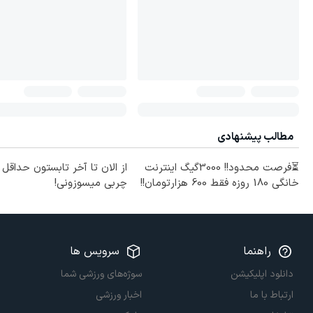
مطالب پیشنهادی
⏳فرصت محدود!! 3000گیگ اینترنت
خانگی 180 روزه فقط 600 هزارتومان!!
چربی میسوزونی!
راهنما
سرویس ها
دانلود اپلیکیشن
سوژه‌های ورزشی شما
ارتباط با ما
اخبار ورزشی