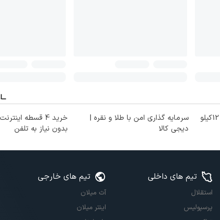
از الان تا آخر تابستون حداقل 12کیلو
سرمایه گذاری امن با طلا و نقره |
خرید 4 قسطه اینتر
دیجی کالا
بدون نیاز به تلفن
تیم های داخلی
تیم های خارجی
استقلال
آث میلان
پرسپولیس
اینتر میلان