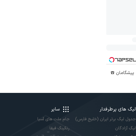
نت پیشگامان ☎️
لیگ های پرطرفدار
سایر
جدول لیگ برتر ایران (خلیج فارس)
جام ملت های آسیا
لیگ آزادگان
رنکینگ فیفا