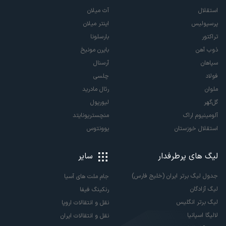
استقلال
آث میلان
پرسپولیس
اینتر میلان
تراکتور
بارسلونا
ذوب آهن
بایرن مونیخ
سپاهان
آرسنال
فولاد
چلسی
ملوان
رئال مادرید
گل‌گهر
لیورپول
آلومینیوم اراک
منچستریونایتد
استقلال خوزستان
یوونتوس
لیگ های پرطرفدار
سایر
جدول لیگ برتر ایران (خلیج فارس)
جام ملت های آسیا
لیگ آزادگان
رنکینگ فیفا
لیگ برتر انگلیس
نقل و انتقالات اروپا
لالیگا اسپانیا
نقل و انتقالات ایران