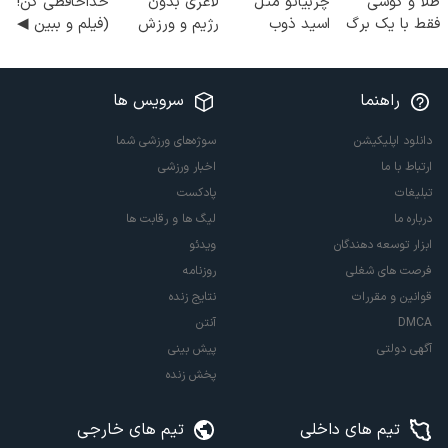
طلا و گوشی
چربیاتو مثل
لاغری بدون
خداحافظی کن!
فقط با یک برگ
اسید ذوب
رژیم و ورزش
(فیلم و ببین ◀
چک صیادی
کن(تخفیف تا
چربیسوزی را
پرسش‌نامه رو
امشب)
3برابر می کند
پرکن)
راهنما
سرویس ها
دانلود اپلیکیشن
سوژه‌های ورزشی شما
ارتباط با ما
اخبار ورزشی
تبلیغات
پادکست
درباره ما
لیگ ها و رقابت ها
ابزار توسعه دهندگان
ویدئو
فرصت های شغلی
روزنامه
قوانین و مقررات
نتایج زنده
DMCA
آنتن
آگهی دولتی
پیش بینی
پخش زنده
تیم های داخلی
تیم های خارجی