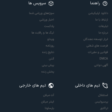
راهنما
سرویس ها
دانلود اپلیکیشن
سوژه‌های ورزشی شما
ارتباط با ما
اخبار ورزشی
تبلیغات
پادکست
درباره ما
لیگ ها و رقابت ها
ابزار توسعه دهندگان
ویدئو
فرصت های شغلی
روزنامه
قوانین و مقررات
نتایج زنده
DMCA
آنتن
آگهی دولتی
پیش بینی
پخش زنده
تیم های داخلی
تیم های خارجی
استقلال
آث میلان
پرسپولیس
اینتر میلان
تراکتور
بارسلونا