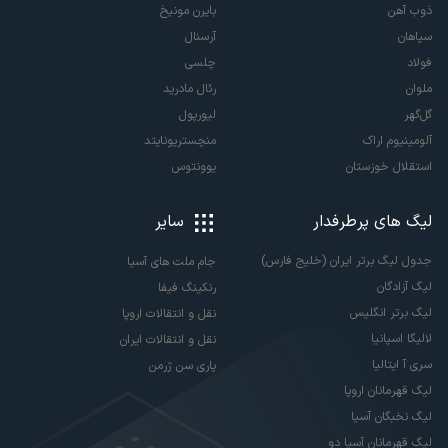
ذوب آهن
بایرن مونیخ
سپاهان
آرسنال
فولاد
چلسی
ملوان
رئال مادرید
گل‌گهر
لیورپول
آلومینیوم اراک
منچستریونایتد
استقلال خوزستان
یوونتوس
لیگ های پرطرفدار
سایر
جدول لیگ برتر ایران (خلیج فارس)
جام ملت های آسیا
لیگ آزادگان
رنکینگ فیفا
لیگ برتر انگلیس
نقل و انتقالات اروپا
لالیگا اسپانیا
نقل و انتقالات ایران
سری آ ایتالیا
پاری سن ژرمن
لیگ قهرمانان اروپا
لیگ نخبگان آسیا
لیگ قهرمانان آسیا دو