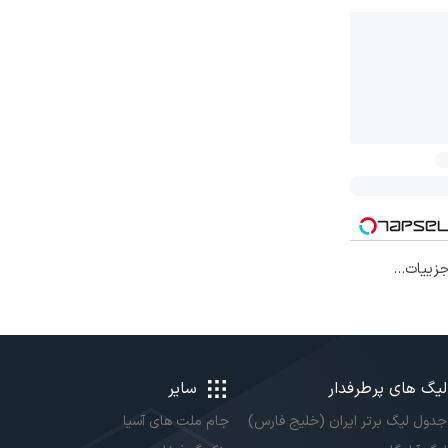
افی۱۴۰۴ با جزییات...
لیگ های پرطرفدار
سایر
جدول لیگ برتر ایران (خلیج فارس)
جام ملت های آسیا