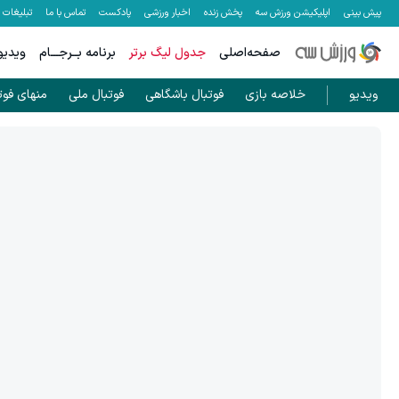
پیش بینی
اپلیکیشن ورزش سه
پخش زنده
اخبار ورزشی
پادکست
تماس با ما
تبلیغات
صفحه‌اصلی
جدول لیگ برتر
برنامه بــرجـــام
ویدیو
ویدیو
خلاصه بازی
فوتبال باشگاهی
فوتبال ملی
منهای فوت