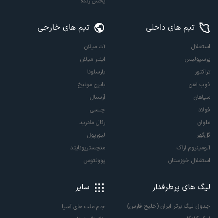
پخش زنده
تیم های داخلی
تیم های خارجی
استقلال
آث میلان
پرسپولیس
اینتر میلان
تراکتور
بارسلونا
ذوب آهن
بایرن مونیخ
سپاهان
آرسنال
فولاد
چلسی
ملوان
رئال مادرید
گل‌گهر
لیورپول
آلومینیوم اراک
منچستریونایتد
استقلال خوزستان
یوونتوس
لیگ های پرطرفدار
سایر
جدول لیگ برتر ایران (خلیج فارس)
جام ملت های آسیا