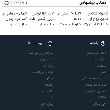
مطالب پیشنهادی
گردونه شانس
IM LS9 بیش از
IM LS7 لوکس
تنها راه رهایی از
بدون پوچ از
1500
ترین شاسی بلند
کمر درد بدون
PS5 تا آیفون17
کیلومترپیمایش
برقی ایران
نیاز به دارو!
و بیت کوین 🔥
با یکبار شارژ
(◂پرسش‌نامه)
راهنما
سرویس ها
دانلود اپلیکیشن
سوژه‌های ورزشی شما
ارتباط با ما
اخبار ورزشی
تبلیغات
پادکست
درباره ما
لیگ ها و رقابت ها
ابزار توسعه دهندگان
ویدئو
فرصت های شغلی
روزنامه
قوانین و مقررات
نتایج زنده
DMCA
آنتن
آگهی دولتی
پیش بینی