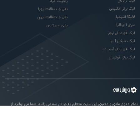
لیگ آزادگان
رنکینگ فیفا
لیگ برتر انگلیس
نقل و انتقالات اروپا
لالیگا اسپانیا
نقل و انتقالات ایران
سری آ ایتالیا
پاری سن ژرمن
لیگ قهرمانان اروپا
لیگ نخبگان آسیا
لیگ قهرمانان آسیا دو
لیگ برتر فوتسال
تمام حقوق مادی و معنوی این سایت متعلق به ورزش سه می باشد. شما می توانید از
سایت ورزش سه در صورت پذیرش موافقت نامه کاربری استفاده نمایید.