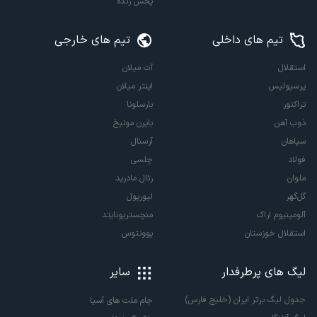
پخش زنده
تیم های داخلی
تیم های خارجی
استقلال
آث میلان
پرسپولیس
اینتر میلان
تراکتور
بارسلونا
ذوب آهن
بایرن مونیخ
سپاهان
آرسنال
فولاد
چلسی
ملوان
رئال مادرید
گل‌گهر
لیورپول
آلومینیوم اراک
منچستریونایتد
استقلال خوزستان
یوونتوس
لیگ های پرطرفدار
سایر
جدول لیگ برتر ایران (خلیج فارس)
جام ملت های آسیا