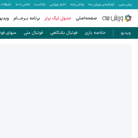
پیش بینی
اپلیکیشن ورزش سه
پخش زنده
اخبار ورزشی
پادکست
تماس با ما
تبلیغات
صفحه‌اصلی
جدول لیگ برتر
برنامه بــرجـــام
ویدیو
ویدیو
خلاصه بازی
فوتبال باشگاهی
فوتبال ملی
منهای فوت