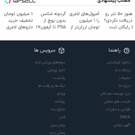
مطالب پیشنهادی
هنوز 50 تتر رو
آمپول‌های لاغری
گردونه شانس
1 میلیون تومان
دریافت نکردی؟
را ۱ میلیون
بدون پوچ از
تخفیف خرید
| رایگان ثبت
تومان ارزان‌تر از
PS5 تا آیفون17
داروهای لاغری
نام کن و رایگان
همه‌جا بخر!
و بیت کوین 🔥
با ارسال از
شروع کن!
داروخانه و پک
یخ!
راهنما
سرویس ها
دانلود اپلیکیشن
سوژه‌های ورزشی شما
ارتباط با ما
اخبار ورزشی
تبلیغات
پادکست
درباره ما
لیگ ها و رقابت ها
ابزار توسعه دهندگان
ویدئو
فرصت های شغلی
روزنامه
قوانین و مقررات
نتایج زنده
DMCA
آنتن
آگهی دولتی
پیش بینی
پخش زنده