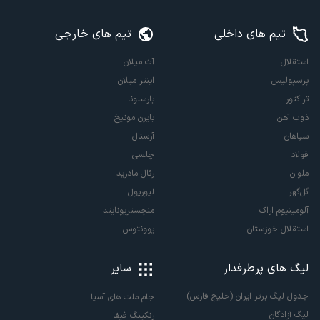
تیم های داخلی
تیم های خارجی
استقلال
آث میلان
پرسپولیس
اینتر میلان
تراکتور
بارسلونا
ذوب آهن
بایرن مونیخ
سپاهان
آرسنال
فولاد
چلسی
ملوان
رئال مادرید
گل‌گهر
لیورپول
آلومینیوم اراک
منچستریونایتد
استقلال خوزستان
یوونتوس
لیگ های پرطرفدار
سایر
جدول لیگ برتر ایران (خلیج فارس)
جام ملت های آسیا
لیگ آزادگان
رنکینگ فیفا