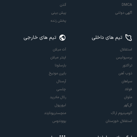
DMCA
آنتن
آگهی دولتی
پیش بینی
پخش زنده
تیم های داخلی
تیم های خارجی
استقلال
آث میلان
پرسپولیس
اینتر میلان
تراکتور
بارسلونا
ذوب آهن
بایرن مونیخ
سپاهان
آرسنال
فولاد
چلسی
ملوان
رئال مادرید
گل‌گهر
لیورپول
آلومینیوم اراک
منچستریونایتد
استقلال خوزستان
یوونتوس