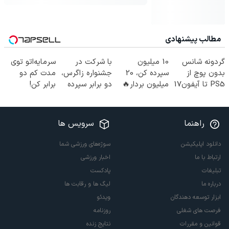
مطالب پیشنهادی
گردونه شانس
10 میلیون
با شرکت در
سرمایه‌اتو توی
بدون پوچ از
سپرده کن، 20
جشنواره زاگرس،
مدت کم دو
PS5 تا آیفون17
میلیون بردار🔥
دو برابر سپرده
برابر کن!
و بیت کوین 🔥
😍
خود را دریافت
(جشنواره ویژه
کنید
زاگرس)🔥
راهنما
سرویس ها
دانلود اپلیکیشن
سوژه‌های ورزشی شما
ارتباط با ما
اخبار ورزشی
تبلیغات
پادکست
درباره ما
لیگ ها و رقابت ها
ابزار توسعه دهندگان
ویدئو
فرصت های شغلی
روزنامه
قوانین و مقررات
نتایج زنده