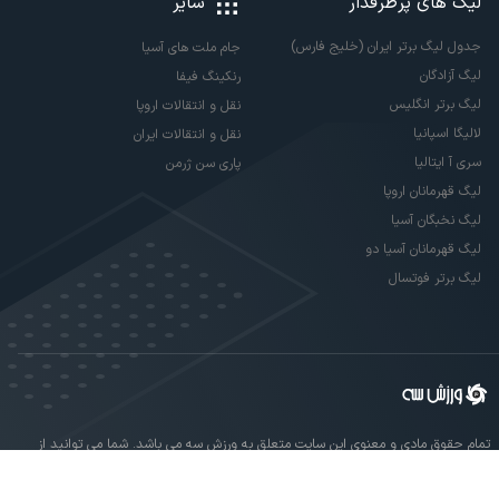
لیگ های پرطرفدار
سایر
جدول لیگ برتر ایران (خلیج فارس)
جام ملت های آسیا
لیگ آزادگان
رنکینگ فیفا
لیگ برتر انگلیس
نقل و انتقالات اروپا
لالیگا اسپانیا
نقل و انتقالات ایران
سری آ ایتالیا
پاری سن ژرمن
لیگ قهرمانان اروپا
لیگ نخبگان آسیا
لیگ قهرمانان آسیا دو
لیگ برتر فوتسال
تمام حقوق مادی و معنوی این سایت متعلق به ورزش سه می باشد. شما می توانید از
سایت ورزش سه در صورت پذیرش موافقت نامه کاربری استفاده نمایید.