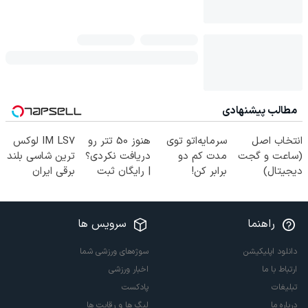
مطالب پیشنهادی
انتخاب اصل
سرمایه‌اتو توی
هنوز 50 تتر رو
IM LS7 لوکس
(ساعت و گجت
مدت کم دو
دریافت نکردی؟
ترین شاسی بلند
دیجیتال)
برابر کن!
| رایگان ثبت
برقی ایران
(جشنواره ویژه
نام کن و رایگان
زاگرس)🔥
شروع کن!
راهنما
سرویس ها
دانلود اپلیکیشن
سوژه‌های ورزشی شما
ارتباط با ما
اخبار ورزشی
تبلیغات
پادکست
درباره ما
لیگ ها و رقابت ها