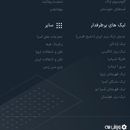
آلومینیوم اراک
منچستریونایتد
استقلال خوزستان
یوونتوس
لیگ های پرطرفدار
سایر
جدول لیگ برتر ایران (خلیج فارس)
جام ملت های آسیا
لیگ آزادگان
رنکینگ فیفا
لیگ برتر انگلیس
نقل و انتقالات اروپا
لالیگا اسپانیا
نقل و انتقالات ایران
سری آ ایتالیا
پاری سن ژرمن
لیگ قهرمانان اروپا
لیگ نخبگان آسیا
لیگ قهرمانان آسیا دو
لیگ برتر فوتسال