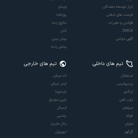
ابزار توسعه دهندگان
ویدئو
فرصت های شغلی
روزنامه
قوانین و مقررات
نتایج زنده
DMCA
آنتن
آگهی دولتی
پیش بینی
پخش زنده
تیم های داخلی
تیم های خارجی
استقلال
آث میلان
پرسپولیس
اینتر میلان
تراکتور
بارسلونا
ذوب آهن
بایرن مونیخ
سپاهان
آرسنال
فولاد
چلسی
ملوان
رئال مادرید
گل‌گهر
لیورپول