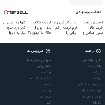
مطالب پیشنهادی
۱ میلیارد اعتبار
این دکتر شیرازی
گردونه شانس
تنها راه رهایی از
خرید طلا |
کرم ترمیم زخم
بدون پوچ از
کمر درد بدون
بدون ضامن و
ایرانی را
PS5 تا آیفون17
نیاز به دارو!
چک
ساخت!!!
و بیت کوین 🔥
(◂پرسش‌نامه)
راهنما
سرویس ها
دانلود اپلیکیشن
سوژه‌های ورزشی شما
ارتباط با ما
اخبار ورزشی
تبلیغات
پادکست
درباره ما
لیگ ها و رقابت ها
ابزار توسعه دهندگان
ویدئو
فرصت های شغلی
روزنامه
قوانین و مقررات
نتایج زنده
DMCA
آنتن