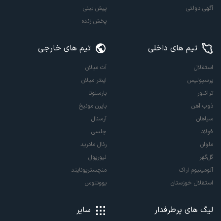
آگهی دولتی
پیش بینی
پخش زنده
تیم های داخلی
تیم های خارجی
استقلال
آث میلان
پرسپولیس
اینتر میلان
تراکتور
بارسلونا
ذوب آهن
بایرن مونیخ
سپاهان
آرسنال
فولاد
چلسی
ملوان
رئال مادرید
گل‌گهر
لیورپول
آلومینیوم اراک
منچستریونایتد
استقلال خوزستان
یوونتوس
لیگ های پرطرفدار
سایر