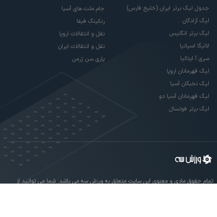
جدول لیگ برتر ایران (خلیج فارس)
جام ملت های آسیا
لیگ آزادگان
رنکینگ فیفا
لیگ برتر انگلیس
نقل و انتقالات اروپا
لالیگا اسپانیا
نقل و انتقالات ایران
سری آ ایتالیا
پاری سن ژرمن
لیگ قهرمانان اروپا
لیگ نخبگان آسیا
لیگ قهرمانان آسیا دو
لیگ برتر فوتسال
تمام حقوق مادی و معنوی این سایت متعلق به ورزش سه می باشد. شما می توانید از
سایت ورزش سه در صورت پذیرش موافقت نامه کاربری استفاده نمایید.