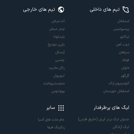
تیم های داخلی
تیم های خارجی
استقلال
آث میلان
پرسپولیس
اینتر میلان
تراکتور
بارسلونا
ذوب آهن
بایرن مونیخ
سپاهان
آرسنال
فولاد
چلسی
ملوان
رئال مادرید
گل‌گهر
لیورپول
آلومینیوم اراک
منچستریونایتد
استقلال خوزستان
یوونتوس
لیگ های پرطرفدار
سایر
جدول لیگ برتر ایران (خلیج فارس)
جام ملت های آسیا
لیگ آزادگان
رنکینگ فیفا