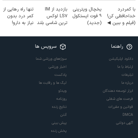
با کمردرد
یخچال ویترینی
بازدید از IM
تنها راه رهایی از
خداحافظی کن!
9 فوت ایستکول
LS7 لوکس
کمر درد بدون
(فیلم و ببین ◀
(جدید)
ترین شاسی بلند
نیاز به دارو!
پرسش‌نامه رو
برقی ایران در
(◂پرسش‌نامه)
پرکن)
باشگاه انقلاب
راهنما
سرویس ها
دانلود اپلیکیشن
سوژه‌های ورزشی شما
ارتباط با ما
اخبار ورزشی
تبلیغات
پادکست
درباره ما
لیگ ها و رقابت ها
ابزار توسعه دهندگان
ویدئو
فرصت های شغلی
روزنامه
قوانین و مقررات
نتایج زنده
DMCA
آنتن
آگهی دولتی
پیش بینی
پخش زنده