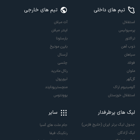
تیم های داخلی
تیم های خارجی
استقلال
آث میلان
پرسپولیس
اینتر میلان
تراکتور
بارسلونا
ذوب آهن
بایرن مونیخ
سپاهان
آرسنال
فولاد
چلسی
ملوان
رئال مادرید
گل‌گهر
لیورپول
آلومینیوم اراک
منچستریونایتد
استقلال خوزستان
یوونتوس
لیگ های پرطرفدار
سایر
جدول لیگ برتر ایران (خلیج فارس)
جام ملت های آسیا
لیگ آزادگان
رنکینگ فیفا