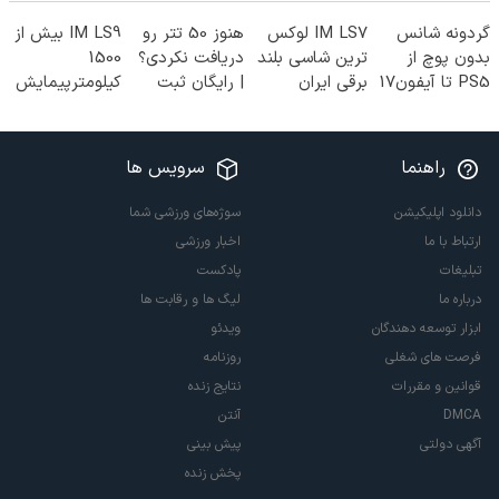
گردونه شانس
IM LS7 لوکس
هنوز 50 تتر رو
IM LS9 بیش از
بدون پوچ از
ترین شاسی بلند
دریافت نکردی؟
1500
PS5 تا آیفون17
برقی ایران
| رایگان ثبت
کیلومترپیمایش
و بیت کوین 🔥
نام کن و رایگان
با یکبار شارژ
شروع کن!
راهنما
سرویس ها
دانلود اپلیکیشن
سوژه‌های ورزشی شما
ارتباط با ما
اخبار ورزشی
تبلیغات
پادکست
درباره ما
لیگ ها و رقابت ها
ابزار توسعه دهندگان
ویدئو
فرصت های شغلی
روزنامه
قوانین و مقررات
نتایج زنده
DMCA
آنتن
آگهی دولتی
پیش بینی
پخش زنده