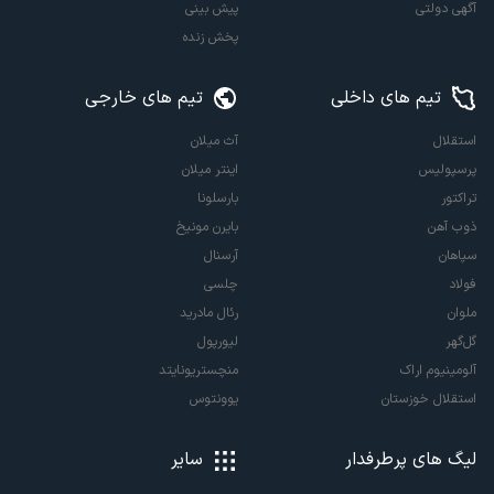
آگهی دولتی
پیش بینی
پخش زنده
تیم های داخلی
تیم های خارجی
استقلال
آث میلان
پرسپولیس
اینتر میلان
تراکتور
بارسلونا
ذوب آهن
بایرن مونیخ
سپاهان
آرسنال
فولاد
چلسی
ملوان
رئال مادرید
گل‌گهر
لیورپول
آلومینیوم اراک
منچستریونایتد
استقلال خوزستان
یوونتوس
لیگ های پرطرفدار
سایر