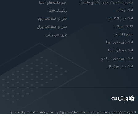
جدول لیگ برتر ایران (خلیج فارس)
جام ملت های آسیا
لیگ آزادگان
رنکینگ فیفا
لیگ برتر انگلیس
نقل و انتقالات اروپا
لالیگا اسپانیا
نقل و انتقالات ایران
سری آ ایتالیا
پاری سن ژرمن
لیگ قهرمانان اروپا
لیگ نخبگان آسیا
لیگ قهرمانان آسیا دو
لیگ برتر فوتسال
تمام حقوق مادی و معنوی این سایت متعلق به ورزش سه می باشد. شما می توانید از
سایت ورزش سه در صورت پذیرش موافقت نامه کاربری استفاده نمایید.