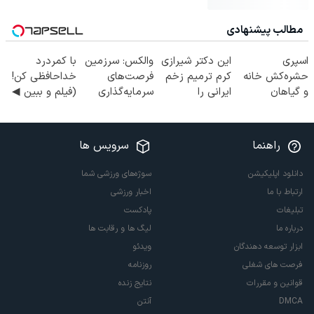
مطالب پیشنهادی
اسپری
این دکتر شیرازی
والکس: سرزمین
با کمردرد
حشره‌کش خانه
کرم ترمیم زخم
فرصت‌های
خداحافظی کن!
و گیاهان
ایرانی را
سرمایه‌گذاری
(فیلم و ببین ◀
خانگی،
ساخت!!!
دیجیتال شما
پرسش‌نامه رو
نابودکننده انواع
پرکن)
حشرات خانگی و
راهنما
سرویس ها
آفات
دانلود اپلیکیشن
سوژه‌های ورزشی شما
ارتباط با ما
اخبار ورزشی
تبلیغات
پادکست
درباره ما
لیگ ها و رقابت ها
ابزار توسعه دهندگان
ویدئو
فرصت های شغلی
روزنامه
قوانین و مقررات
نتایج زنده
DMCA
آنتن