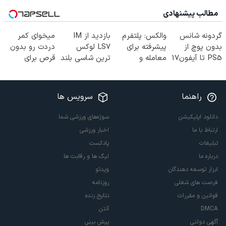
مطالب پیشنهادی
گردونه شانس
والکس: پلتفرم
بازدید از IM
میخوای کمر
بدون پوچ از
پیشرفته برای
LS7 لوکس
دردت رو بدون
PS5 تا آیفون17
معامله و
ترین شاسی بلند
قرص برای
و بیت کوین 🔥
سرمایه‌گذاری
برقی ایران در
همیشه خوب
ایمن
باشگاه انقلاب
کنی؟
(◂پرسش‌نامه رو
راهنما
سرویس ها
پر کن)
دانلود اپلیکیشن
سوژه‌های ورزشی شما
ارتباط با ما
اخبار ورزشی
تبلیغات
پادکست
درباره ما
لیگ ها و رقابت ها
ابزار توسعه دهندگان
ویدئو
فرصت های شغلی
روزنامه
قوانین و مقررات
نتایج زنده
DMCA
آنتن
آگهی دولتی
پیش بینی