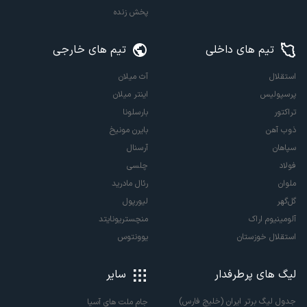
پخش زنده
تیم های داخلی
تیم های خارجی
استقلال
آث میلان
پرسپولیس
اینتر میلان
تراکتور
بارسلونا
ذوب آهن
بایرن مونیخ
سپاهان
آرسنال
فولاد
چلسی
ملوان
رئال مادرید
گل‌گهر
لیورپول
آلومینیوم اراک
منچستریونایتد
استقلال خوزستان
یوونتوس
لیگ های پرطرفدار
سایر
جدول لیگ برتر ایران (خلیج فارس)
جام ملت های آسیا