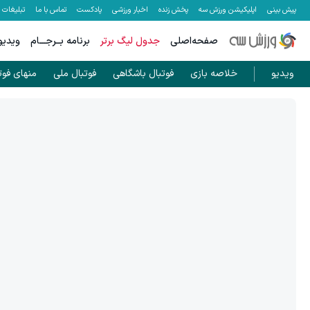
پیش بینی
اپلیکیشن ورزش سه
پخش زنده
اخبار ورزشی
پادکست
تماس با ما
تبلیغات
صفحه‌اصلی
جدول لیگ برتر
برنامه بــرجـــام
ویدیو
ویدیو
خلاصه بازی
فوتبال باشگاهی
فوتبال ملی
منهای فوت