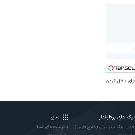
برای باطل کردن
لیگ های پرطرفدار
سایر
جدول لیگ برتر ایران (خلیج فارس)
جام ملت های آسیا