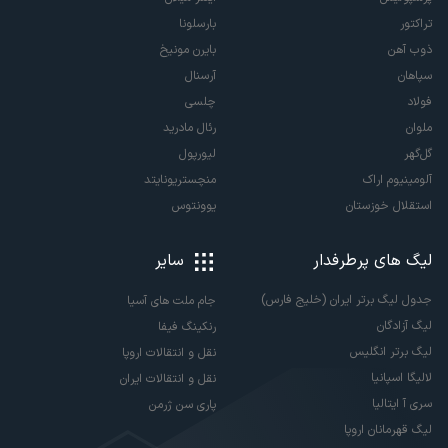
تراکتور
بارسلونا
ذوب آهن
بایرن مونیخ
سپاهان
آرسنال
فولاد
چلسی
ملوان
رئال مادرید
گل‌گهر
لیورپول
آلومینیوم اراک
منچستریونایتد
استقلال خوزستان
یوونتوس
لیگ های پرطرفدار
سایر
جدول لیگ برتر ایران (خلیج فارس)
جام ملت های آسیا
لیگ آزادگان
رنکینگ فیفا
لیگ برتر انگلیس
نقل و انتقالات اروپا
لالیگا اسپانیا
نقل و انتقالات ایران
سری آ ایتالیا
پاری سن ژرمن
لیگ قهرمانان اروپا