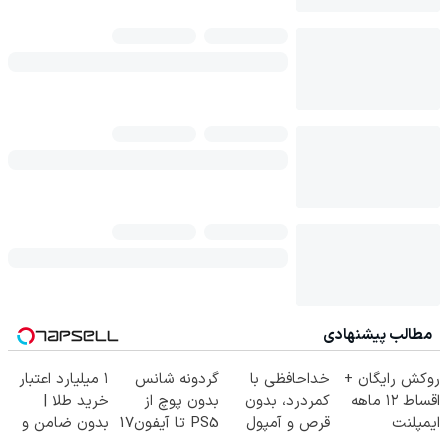
مطالب پیشنهادی
روکش رایگان +
خداحافظی با
گردونه شانس
۱ میلیارد اعتبار
اقساط ۱۲ ماهه
کمردرد، بدون
بدون پوچ از
خرید طلا |
ایمپلنت
قرص و آمپول
PS5 تا آیفون17
بدون ضامن و
و بیت کوین 🔥
چک