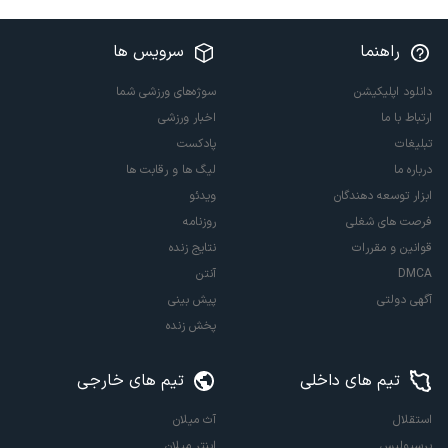
راهنما
سرویس ها
دانلود اپلیکیشن
سوژه‌های ورزشی شما
ارتباط با ما
اخبار ورزشی
تبلیغات
پادکست
درباره ما
لیگ ها و رقابت ها
ابزار توسعه دهندگان
ویدئو
فرصت های شغلی
روزنامه
قوانین و مقررات
نتایج زنده
DMCA
آنتن
آگهی دولتی
پیش بینی
پخش زنده
تیم های داخلی
تیم های خارجی
استقلال
آث میلان
پرسپولیس
اینتر میلان