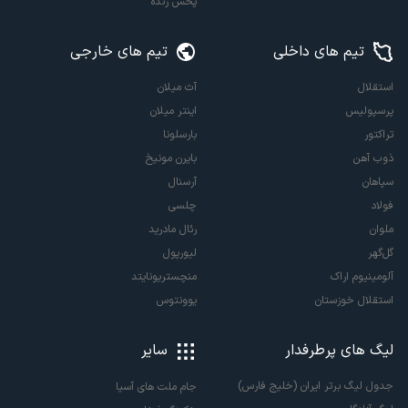
پخش زنده
تیم های داخلی
تیم های خارجی
استقلال
آث میلان
پرسپولیس
اینتر میلان
تراکتور
بارسلونا
ذوب آهن
بایرن مونیخ
سپاهان
آرسنال
فولاد
چلسی
ملوان
رئال مادرید
گل‌گهر
لیورپول
آلومینیوم اراک
منچستریونایتد
استقلال خوزستان
یوونتوس
لیگ های پرطرفدار
سایر
جدول لیگ برتر ایران (خلیج فارس)
جام ملت های آسیا