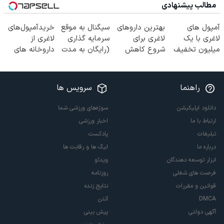
مطالب پیشنهادی
آمپول های
بهترین داروهای
سیگنال به موقع
خریدآمپول‌های
لاغری با یک
لاغری برای
سرمایه گذاری
لاغری از
میلیون تخفیف
شروع کاهش
(رایگان به مدت
داروخانه های
| ارسال از
وزن، ارسال از
محدود)
اطرافت، ارسال
داروخانه های
داروخانه های
فوری همراه با
معتبر
نزدیکت!
پک یخ!
راهنما
سرویس ها
دانلود اپلیکیشن
سوژه‌های ورزشی شما
ارتباط با ما
اخبار ورزشی
تبلیغات
پادکست
درباره ما
لیگ ها و رقابت ها
ابزار توسعه دهندگان
ویدئو
فرصت های شغلی
روزنامه
قوانین و مقررات
نتایج زنده
DMCA
آنتن
آگهی دولتی
پیش بینی