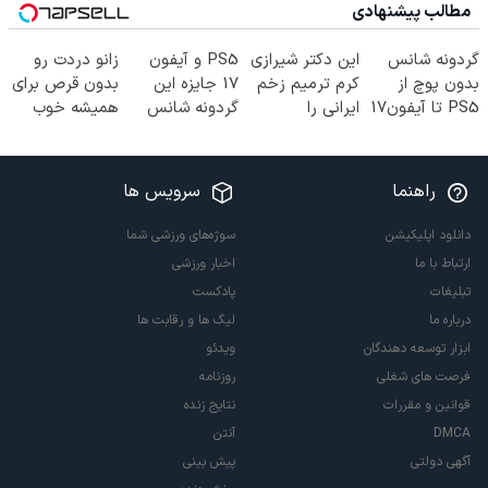
مطالب پیشنهادی
گردونه شانس
این دکتر شیرازی
PS5 و آیفون
زانو دردت رو
بدون پوچ از
کرم ترمیم زخم
17 جایزه این
بدون قرص برای
PS5 تا آیفون17
ایرانی را
گردونه شانس
همیشه خوب
و بیت کوین 🔥
ساخت!!!
😍
کن! (قدم اول،
پرسش‌نامه)
راهنما
سرویس ها
دانلود اپلیکیشن
سوژه‌های ورزشی شما
ارتباط با ما
اخبار ورزشی
تبلیغات
پادکست
درباره ما
لیگ ها و رقابت ها
ابزار توسعه دهندگان
ویدئو
فرصت های شغلی
روزنامه
قوانین و مقررات
نتایج زنده
DMCA
آنتن
آگهی دولتی
پیش بینی