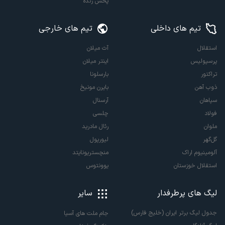
پخش زنده
تیم های داخلی
تیم های خارجی
استقلال
آث میلان
پرسپولیس
اینتر میلان
تراکتور
بارسلونا
ذوب آهن
بایرن مونیخ
سپاهان
آرسنال
فولاد
چلسی
ملوان
رئال مادرید
گل‌گهر
لیورپول
آلومینیوم اراک
منچستریونایتد
استقلال خوزستان
یوونتوس
لیگ های پرطرفدار
سایر
جدول لیگ برتر ایران (خلیج فارس)
جام ملت های آسیا